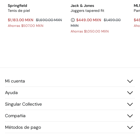
Springfield
Jack & Jones
ML
Tenis de piel
Joggers tapered fit
Pan
$1,183.00 MXN
$1,690.00 MXN
$449.00 MXN
$1,499.00
$4
MXN
Ahorras
$507.00 MXN
Aho
Ahorras
$1,050.00 MXN
Mi cuenta
Iniciar sesión
Ayuda
Registrarme
Atención al cliente
Singular Collective
Direcciones de envío
Preguntas frecuentes
Historial de pedidos
Descúbrelo
Compañia
Envío
¡Únete!
Cambios, devoluciones y desistimiento
¿Quiénes somos?
Métodos de pago
Promociones vigentes
Prensa
Tarjeta regalo online
Trabaja con nosotros