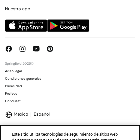
Concursos y sorteos
Tiendas
Nuestra app
Springfield 2026©
Aviso legal
Condiciones generales
Privacidad
Profeco
Condusef
Mexico
Español
Este sitio utiliza tecnologías de seguimiento de sitios web