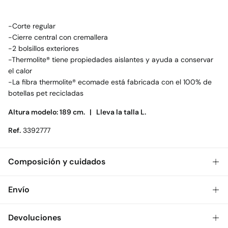
-Corte regular
-Cierre central con cremallera
-2 bolsillos exteriores
-Thermolite® tiene propiedades aislantes y ayuda a conservar
el calor
-La fibra thermolite® ecomade está fabricada con el 100% de
botellas pet recicladas
Altura modelo: 189 cm. |
Lleva la talla L.
Ref.
3392777
Composición y cuidados
Composición
Envío
100%
poliéster
Gratis
Envío a tienda: 2-5 días.
Devoluciones
Cuidados
* Toda la República Mexicana.