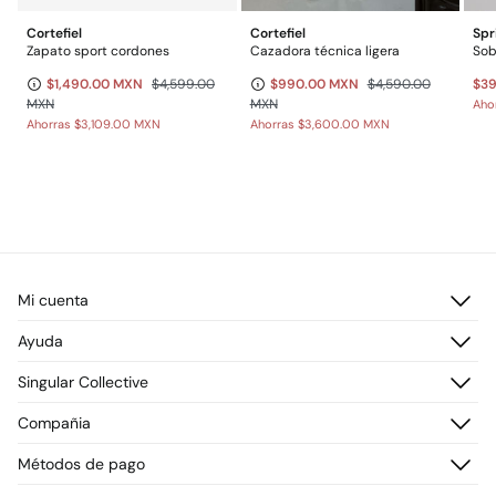
Cortefiel
Cortefiel
Spr
Zapato sport cordones
Cazadora técnica ligera
$1,490.00 MXN
$4,599.00
$990.00 MXN
$4,590.00
$3
MXN
MXN
Aho
Ahorras
$3,109.00 MXN
Ahorras
$3,600.00 MXN
Mi cuenta
Iniciar sesión
Ayuda
Registrarme
Atención al cliente
Singular Collective
Direcciones de envío
Preguntas frecuentes
Historial de pedidos
Descúbrelo
Compañia
Envío
¡Únete!
Cambios, devoluciones y desistimiento
¿Quiénes somos?
Métodos de pago
Promociones vigentes
Prensa