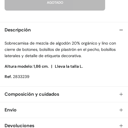
AGOTADO
Descripción
Sobrecamisa de mezcla de algodón 20% orgánico y lino con
cierre de botones, bolsillos de plastrón en el pecho, bolsillos
laterales y detalle de etiqueta decorativa.
Altura modelo: 1,86 cm. |
Lleva la talla L.
Ref.
2833239
Composición y cuidados
Composición
Envío
87%
algodón
,
13%
lino
Gratis
Envío a tienda: 2-5 días.
Devoluciones
Cuidados