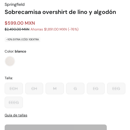
Springfield
Sobrecamisa overshirt de lino y algodón
$599.00 MXN
$2,490.00 MXN
Ahorras
$1,891.00 MXN
76
-10% EXTRA | CÓD: 10EXTRA
Color:
blanco
Talla:
ECH
CH
M
G
EG
EEG
EEEG
Guía de tallas