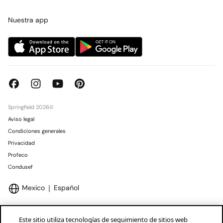
Tarjeta regalo online
Trabaja con nosotros
Concursos y sorteos
Tiendas
Nuestra app
Springfield 2026©
Aviso legal
Condiciones generales
Privacidad
Profeco
Condusef
Mexico
Español
Este sitio utiliza tecnologías de seguimiento de sitios web