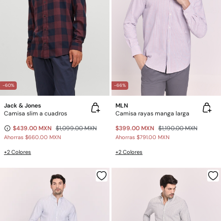
-60%
-66%
Jack & Jones
MLN
Camisa slim a cuadros
Camisa rayas manga larga
$439.00 MXN
$1,099.00 MXN
$399.00 MXN
$1,190.00 MXN
Ahorras
$660.00 MXN
Ahorras
$791.00 MXN
+2 Colores
+2 Colores