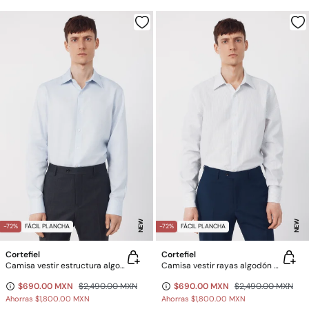
NEW
NEW
-72%
FÁCIL PLANCHA
-72%
FÁCIL PLANCHA
Cortefiel
Cortefiel
Camisa vestir estructura algodón tencel
Camisa vestir rayas algodón tencel
$690.00 MXN
$2,490.00 MXN
$690.00 MXN
$2,490.00 MXN
Ahorras
$1,800.00 MXN
Ahorras
$1,800.00 MXN