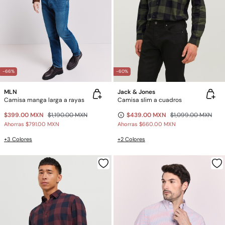
-66%
-60%
MLN
Jack & Jones
Camisa manga larga a rayas
Camisa slim a cuadros
$399.00 MXN
$1,190.00 MXN
$439.00 MXN
$1,099.00 MXN
Ahorras
$791.00 MXN
Ahorras
$660.00 MXN
+3 Colores
+2 Colores