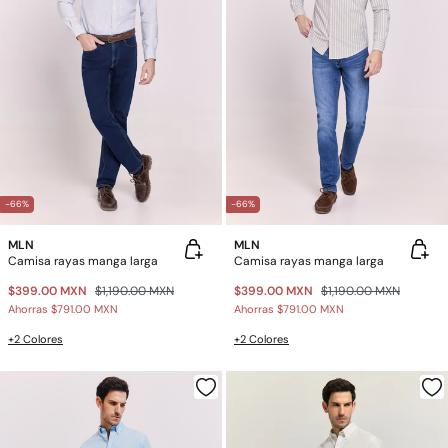
-66%
-66%
MLN
MLN
Camisa rayas manga larga
Camisa rayas manga larga
$399.00 MXN
$1,190.00 MXN
$399.00 MXN
$1,190.00 MXN
Ahorras
$791.00 MXN
Ahorras
$791.00 MXN
+2 Colores
+2 Colores