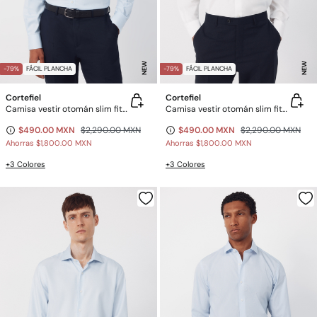
NEW
NEW
-79%
FÁCIL PLANCHA
-79%
FÁCIL PLANCHA
Cortefiel
Cortefiel
Camisa vestir otomán slim fit fácil plancha
Camisa vestir otomán slim fit fácil plancha
$490.00 MXN
$2,290.00 MXN
$490.00 MXN
$2,290.00 MXN
Ahorras
$1,800.00 MXN
Ahorras
$1,800.00 MXN
+3 Colores
+3 Colores