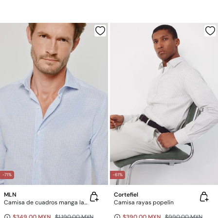
-71%
-61%
MLN
Cortefiel
Camisa de cuadros manga larga
Camisa rayas popelín
$349.00 MXN
$1,190.00 MXN
$390.00 MXN
$990.00 MXN