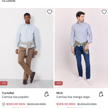
+4 Colores
-61%
-66%
Cortefiel
MLN
Camisa lisa popelín
Camisa lisa manga larga
$390.00 MXN
$990.00 MXN
$399.00 MXN
$1,190.00 MXN