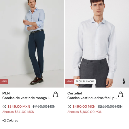
NEW
-71%
-79%
FÁCIL PLANCHA
MLN
Cortefiel
Camisa de vestir de manga larga
Camisa vestir cuadros fácil plancha
$349.00 MXN
$1,190.00 MXN
$490.00 MXN
$2,290.00 MXN
Ahorras
$841.00 MXN
Ahorras
$1,800.00 MXN
+2 Colores