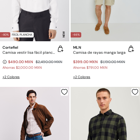
NEW
-80%
FÁCIL PLANCHA
-66%
Cortefiel
MLN
Camisa vestir lisa fácil plancha
Camisa de rayas manga larga
$490.00 MXN
$2,490.00 MXN
$399.00 MXN
$1,190.00 MXN
Ahorras
$2,000.00 MXN
Ahorras
$791.00 MXN
+2 Colores
+2 Colores