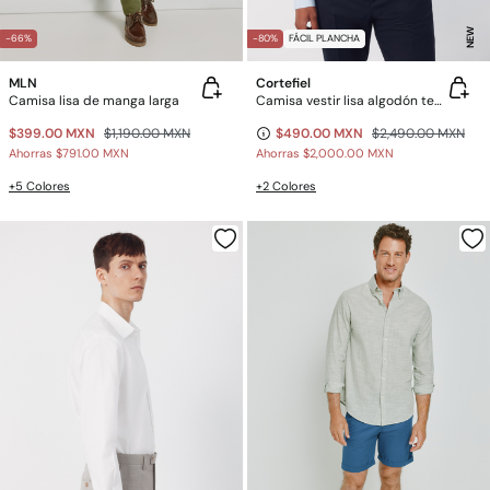
NEW
-66%
-80%
FÁCIL PLANCHA
MLN
Cortefiel
Camisa lisa de manga larga
Camisa vestir lisa algodón tencel
$399.00 MXN
$1,190.00 MXN
$490.00 MXN
$2,490.00 MXN
Ahorras
$791.00 MXN
Ahorras
$2,000.00 MXN
+5 Colores
+2 Colores