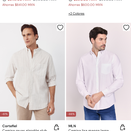
Ahorras
$841.00 MXN
Ahorras
$600.00 MXN
+2 Colores
-61%
-66%
Cortefiel
MLN
Camisa rayas algodón slub
Camisa lisa manga larga