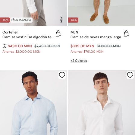
NEW
-80%
FÁCIL PLANCHA
-66%
Cortefiel
MLN
Camisa vestir lisa algodón tencel
Camisa de rayas manga larga
$490.00 MXN
$2,490.00 MXN
$399.00 MXN
$1,190.00 MXN
Ahorras
$2,000.00 MXN
Ahorras
$791.00 MXN
+2 Colores