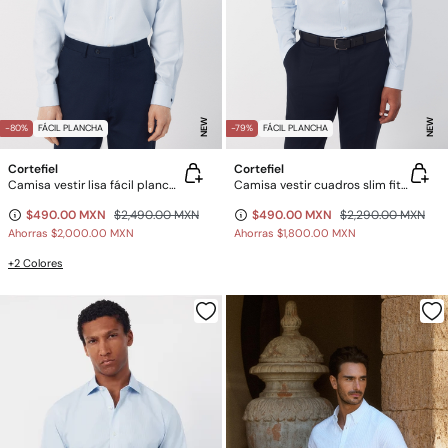
NEW
NEW
-80%
FÁCIL PLANCHA
-79%
FÁCIL PLANCHA
Cortefiel
Cortefiel
Camisa vestir lisa fácil plancha
Camisa vestir cuadros slim fit fácil plancha
$490.00 MXN
$2,490.00 MXN
$490.00 MXN
$2,290.00 MXN
Ahorras
$2,000.00 MXN
Ahorras
$1,800.00 MXN
+2 Colores