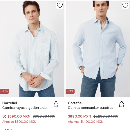
-61%
-61%
Cortefiel
Cortefiel
Camisa rayas algodón slub
Camisa seersucker cuadros
$390.00 MXN
$990.00 MXN
$890.00 MXN
$2,290.00 MXN
Ahorras
$600.00 MXN
Ahorras
$1,400.00 MXN