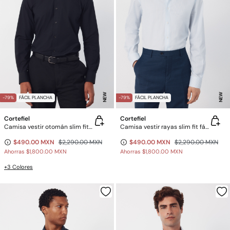
NEW
NEW
-79%
FÁCIL PLANCHA
-79%
FÁCIL PLANCHA
Cortefiel
Cortefiel
Camisa vestir otomán slim fit fácil plancha
Camisa vestir rayas slim fit fácil plancha
$490.00 MXN
$2,290.00 MXN
$490.00 MXN
$2,290.00 MXN
Ahorras
$1,800.00 MXN
Ahorras
$1,800.00 MXN
+3 Colores