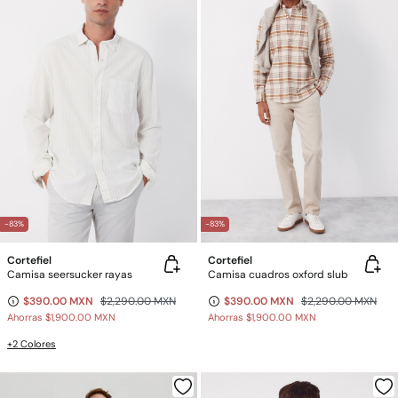
-83%
-83%
Cortefiel
Cortefiel
Camisa seersucker rayas
Camisa cuadros oxford slub
$390.00 MXN
$2,290.00 MXN
$390.00 MXN
$2,290.00 MXN
Ahorras
$1,900.00 MXN
Ahorras
$1,900.00 MXN
+2 Colores