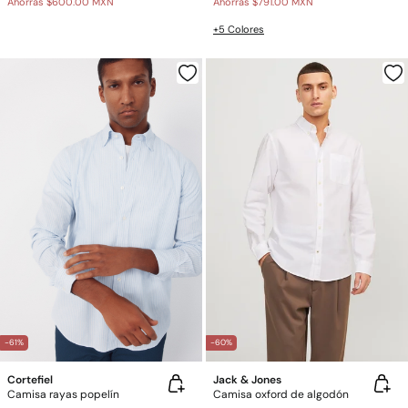
Ahorras
$600.00 MXN
Ahorras
$791.00 MXN
+5 Colores
-61%
-60%
Cortefiel
Jack & Jones
Camisa rayas popelín
Camisa oxford de algodón