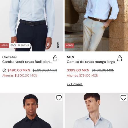
NEW
-79%
FÁCIL PLANCHA
-66%
Cortefiel
MLN
Camisa vestir rayas fácil plancha
Camisa de rayas manga larga
$490.00 MXN
$2,290.00 MXN
$399.00 MXN
$1,190.00 MXN
Ahorras
$1,800.00 MXN
Ahorras
$791.00 MXN
+2 Colores