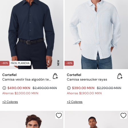
NEW
-80%
FÁCIL PLANCHA
-83%
Cortefiel
Cortefiel
Camisa vestir lisa algodón tencel
Camisa seersucker rayas
$490.00 MXN
$2,490.00 MXN
$390.00 MXN
$2,290.00 MXN
Ahorras
$2,000.00 MXN
Ahorras
$1,900.00 MXN
+2 Colores
+2 Colores