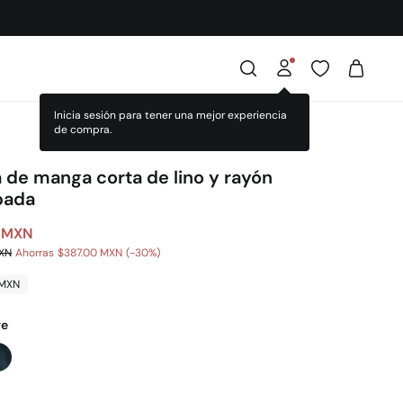
 de manga corta de lino y rayón
pada
 MXN
MXN
Ahorras
$387.00 MXN
30
 MXN
ge