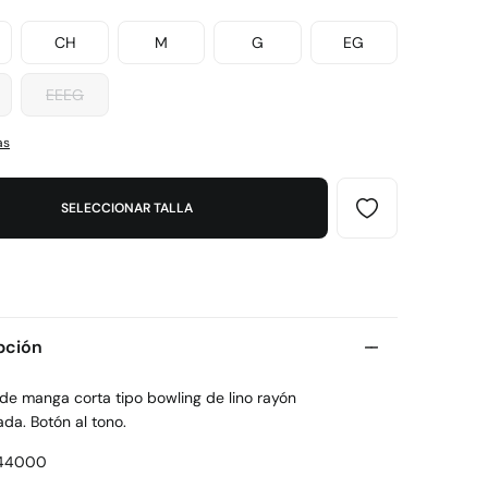
CH
M
G
EG
EEEG
as
SELECCIONAR TALLA
pción
de manga corta tipo bowling de lino rayón
da. Botón al tono.
44000