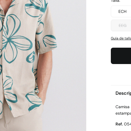
Talla:
ECH
EEG
Guía de tall
Descri
Camisa 
estampa
Ref.
05