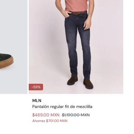
-59%
MLN
Pantalón regular fit de mezclilla
$489.00 MXN
$1,190.00 MXN
Ahorras
$701.00 MXN