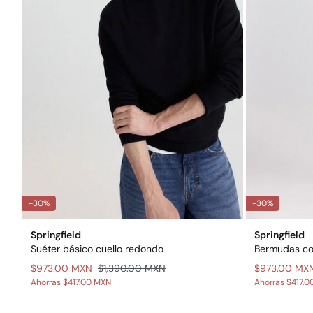
-30%
-30%
Springfield
Springfield
Suéter básico cuello redondo
Bermudas com
$973.00 MXN
$1,390.00 MXN
$973.00 MX
Ahorras
$417.00 MXN
Ahorras
$417.0