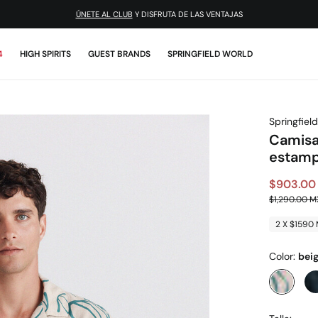
¡DESCARGA LA APP!
4
HIGH SPIRITS
GUEST BRANDS
SPRINGFIELD WORLD
Springfield
Camisa
estam
$903.00
$1,290.00 
2 X $1590
Color:
bei