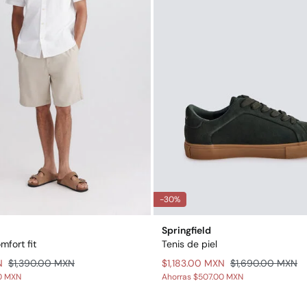
-30%
Springfield
fort fit
Tenis de piel
N
$1,390.00 MXN
$1,183.00 MXN
$1,690.00 MXN
0 MXN
Ahorras
$507.00 MXN