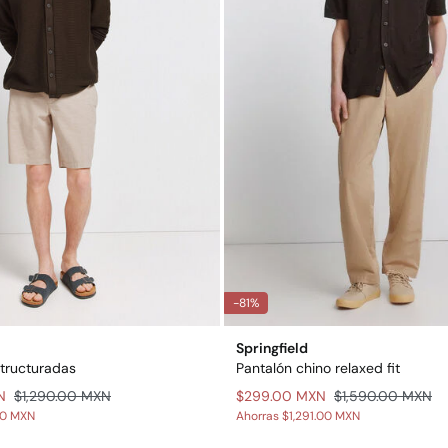
-81%
Springfield
tructuradas
Pantalón chino relaxed fit
N
$1,290.00 MXN
$299.00 MXN
$1,590.00 MXN
00 MXN
Ahorras
$1,291.00 MXN