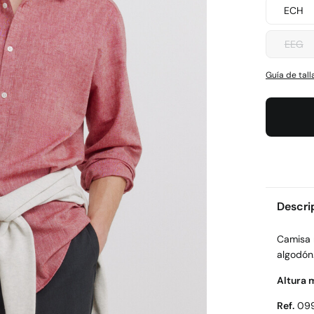
ECH
EEG
Guía de tall
Descri
Camisa m
algodón.
Altura 
Ref.
09