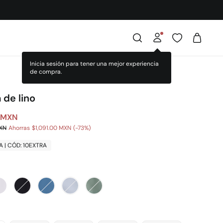
 de lino
 MXN
MXN
Ahorras
$1,091.00 MXN
73
A | CÓD: 10EXTRA