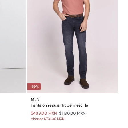
-59%
MLN
Pantalón regular fit de mezclilla
$489.00 MXN
$1,190.00 MXN
Ahorras
$701.00 MXN