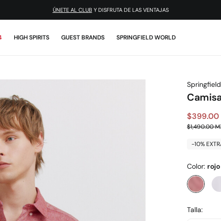
¡DESCARGA LA APP!
ÚNETE AL CLUB
Y DISFRUTA DE LAS VENTAJAS
4
HIGH SPIRITS
GUEST BRANDS
SPRINGFIELD WORLD
Springfield
Camisa
$399.00
$1,490.00 
-10% EXTR
Color:
rojo
Talla: