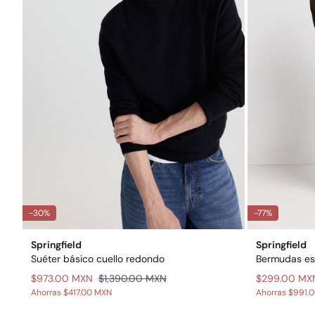
-30%
-77%
Springfield
Springfield
Suéter básico cuello redondo
Bermudas es
$973.00 MXN
$1,390.00 MXN
$299.00 MX
Ahorras
$417.00 MXN
Ahorras
$991.