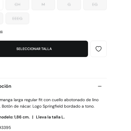
CH
M
G
EG
EEEG
as
SELECCIONAR TALLA
pción
anga larga regular fit con cuello abotonado de lino
 Botón de nácar. Logo Springfield bordado a tono.
modelo: 1,86 cm. |
Lleva la talla L.
93395