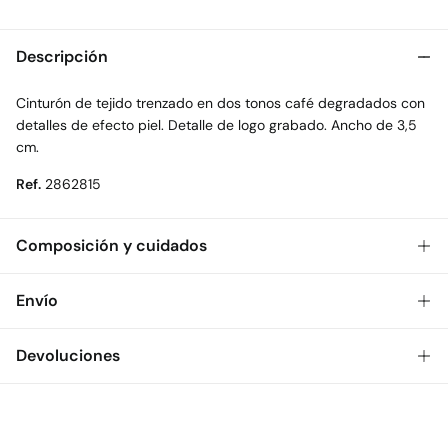
Descripción
Cinturón de tejido trenzado en dos tonos café degradados con
detalles de efecto piel. Detalle de logo grabado. Ancho de 3,5
cm.
Ref.
2862815
Composición y cuidados
Composición
Envío
66%
poliéster
,
27%
elastodieno
,
7%
poliuretano
Gratis
Envío a tienda: 2-5 días.
Devoluciones
Cuidados
* Toda la República Mexicana.
No lavar
Dispones de
30 días
para realizar tu devolución a través de
Estándar
cualquiera de los siguientes métodos:
No secar en secadora