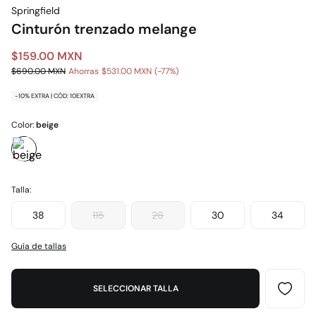
Springfield
Cinturón trenzado melange
$159.00 MXN
$690.00 MXN
Ahorras
$531.00 MXN
77
-10% EXTRA | CÓD: 10EXTRA
Color:
beige
Talla:
38
115
26
30
34
Guía de tallas
SELECCIONAR TALLA