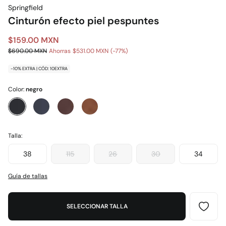
Springfield
Cinturón efecto piel pespuntes
$159.00 MXN
$690.00 MXN
Ahorras
$531.00 MXN
77
-10% EXTRA | CÓD: 10EXTRA
Color:
negro
Talla:
38
115
26
30
34
Guía de tallas
SELECCIONAR TALLA