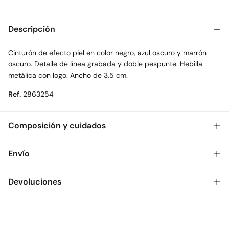
Descripción
Cinturón de efecto piel en color negro, azul oscuro y marrón
oscuro. Detalle de línea grabada y doble pespunte. Hebilla
metálica con logo. Ancho de 3,5 cm.
Ref.
2863254
Composición y cuidados
Composición
Envío
100%
poliuretano
Gratis
Envío a tienda: 2-5 días.
Devoluciones
Cuidados
* Toda la República Mexicana.
No lavar
Dispones de
30 días
para realizar tu devolución a través de
Estándar
cualquiera de los siguientes métodos:
No secar en secadora