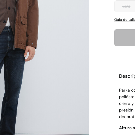
EEG
Guía de tall
Descri
Parka c
poliést
cierre y
presión 
decorati
Altura 