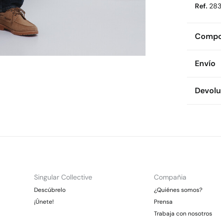
Ref.
28
Compos
Compos
Envío
53%
al
Env
Devolu
Cuidad
* To
La
Dispon
Es
cualquie
Sec
CDM
Dev
Gra
No
Otr
No 
Ent
Gra
Singular Collective
Compañia
*Días lab
Descúbrelo
¿Quiénes somos?
En
¡Únete!
Prensa
Trabaja con nosotros