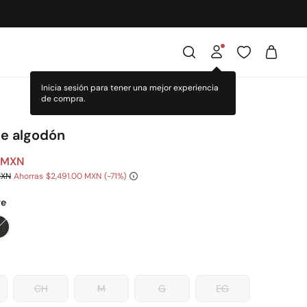
Inicia sesión para tener una mejor experiencia
de compra.
de algodón
 MXN
MXN
Ahorras
$2,491.00 MXN
71
ge
CH
M
G
EG