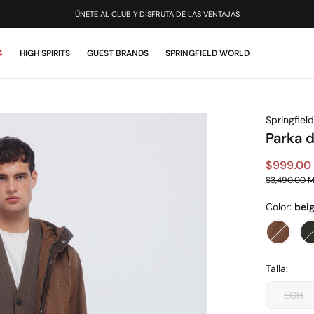
ÚNETE AL CLUB
Y DISFRUTA DE LAS VENTAJAS
4
HIGH SPIRITS
GUEST BRANDS
SPRINGFIELD WORLD
Springfield
Parka 
$999.00
$3,490.00 
Color:
bei
Talla:
ECH