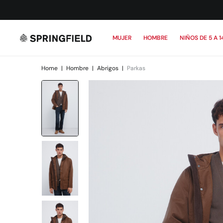
MUJER
HOMBRE
NIÑOS DE 5 A 1
Home
|
Hombre
|
Abrigos
|
Parkas