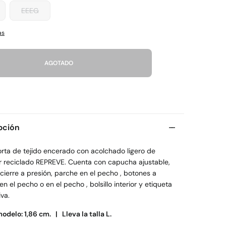
EEEG
as
AGOTADO
pción
orta de tejido encerado con acolchado ligero de
er reciclado REPREVE. Cuenta con capucha ajustable,
 cierre a presión, parche en el pecho , botones a
en el pecho o en el pecho , bolsillo interior y etiqueta
va.
modelo: 1,86 cm. |
Lleva la talla L.