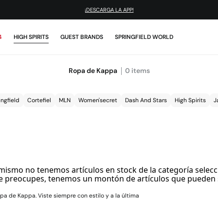
¡DESCARGA LA APP!
4
HIGH SPIRITS
GUEST BRANDS
SPRINGFIELD WORLD
Ropa de Kappa
0
items
ingfield
Cortefiel
MLN
Women'secret
Dash And Stars
High Spirits
J
mismo no tenemos artículos en stock de la categoría selecc
e preocupes, tenemos un montón de artículos que pueden 
pa de Kappa. Viste siempre con estilo y a la última