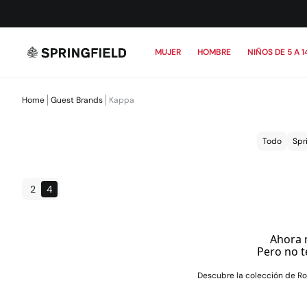
MUJER
HOMBRE
NIÑOS DE 5 A 1
Home
Guest Brands
Kappa
Todo
Spr
2
4
Ahora 
Pero no t
Descubre la colección de Ro