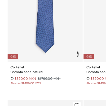
NEW
-78%
-78%
Cortefiel
Cortefiel
Corbata seda natural
Corbata seda
$390.00 MXN
$1,799.00 MXN
$390.00
Ahorras
$1,409.00 MXN
Ahorras
$1,40