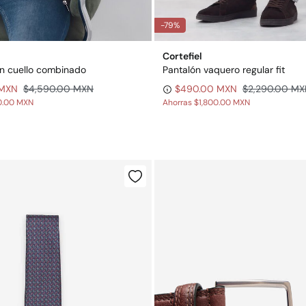
-79%
Cortefiel
n cuello combinado
Pantalón vaquero regular fit
 MXN
$4,590.00 MXN
$490.00 MXN
$2,290.00 M
0.00 MXN
Ahorras
$1,800.00 MXN