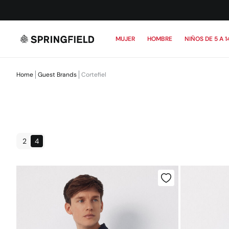
MUJER
HOMBRE
NIÑOS DE 5 A 1
Home
Guest Brands
Cortefiel
2
4