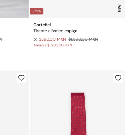
NEW
-75%
Cortefiel
Tirante elástico espiga
XN
$390.00 MXN
$1,590.00 MXN
Ahorras
$1,200.00 MXN