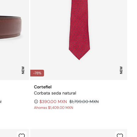
NEW
NEW
-78%
Cortefiel
Corbata seda natural
N
$390.00 MXN
$1,799.00 MXN
Ahorras
$1,409.00 MXN