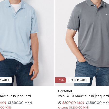
IRABLE
-75%
TRANSPIRABLE
Cortefiel
X® cuello jacquard
Polo COOLMAX® cuello jacquard
 MXN
$1,590.00 MXN
$390.00 MXN
$1,590.00 MX
0.00 MXN
Ahorras
$1,200.00 MXN