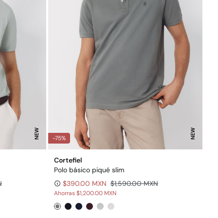
NEW
NEW
-75%
Cortefiel
Polo básico piqué slim
N
$390.00 MXN
$1,590.00 MXN
Ahorras
$1,200.00 MXN