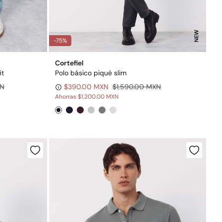
NEW
-75%
Cortefiel
it
Polo básico piqué slim
XN
$390.00 MXN
$1,590.00 MXN
Ahorras
$1,200.00 MXN