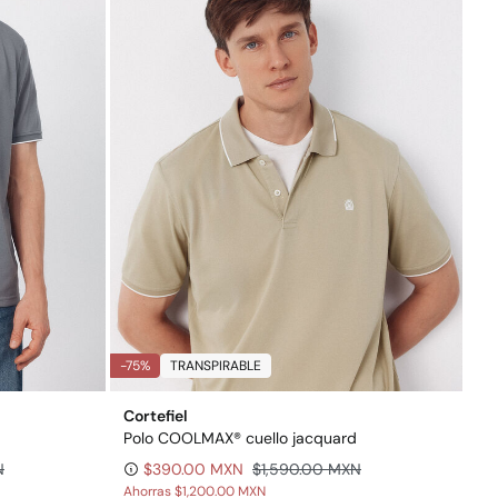
-75%
TRANSPIRABLE
Cortefiel
Polo COOLMAX® cuello jacquard
N
$390.00 MXN
$1,590.00 MXN
Ahorras
$1,200.00 MXN