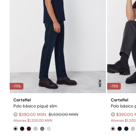
NEW
-75%
-75%
Cortefiel
Cortefiel
Polo básico piqué slim
Polo básico 
$390.00 MXN
$1,590.00 MXN
$390.00
Ahorras
$1,200.00 MXN
Ahorras
$1,20