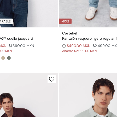
IRABLE
-80%
Cortefiel
X® cuello jacquard
Pantalón vaquero ligero regular f
 MXN
$1,590.00 MXN
$490.00 MXN
$2,499.00 M
0.00 MXN
Ahorras
$2,009.00 MXN