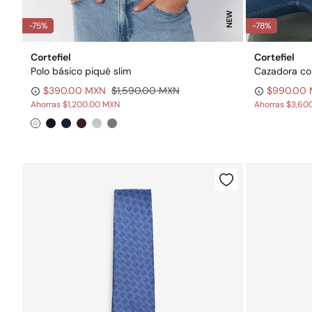
NEW
-75%
-78%
Cortefiel
Cortefiel
Polo básico piqué slim
Cazadora co
$390.00 MXN
$1,590.00 MXN
$990.00
Ahorras
$1,200.00 MXN
Ahorras
$3,60