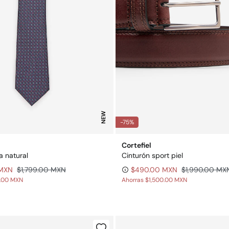
NEW
-75%
Cortefiel
 natural
Cinturón sport piel
 MXN
$1,799.00 MXN
$490.00 MXN
$1,990.00 MX
9.00 MXN
Ahorras
$1,500.00 MXN