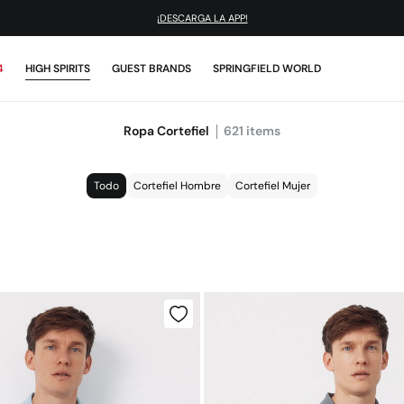
¡DESCARGA LA APP!
4
HIGH SPIRITS
GUEST BRANDS
SPRINGFIELD WORLD
Ropa Cortefiel
621
items
Todo
Cortefiel Hombre
Cortefiel Mujer