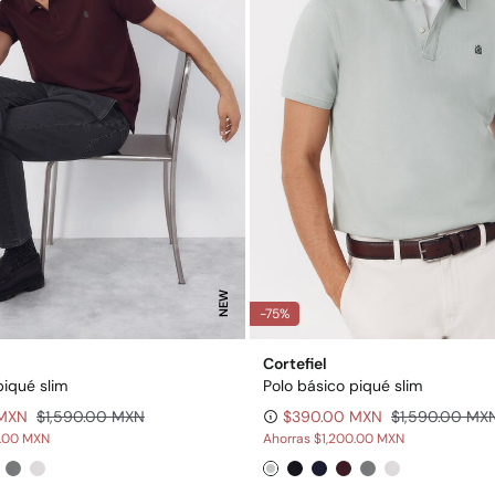
NEW
-75%
Cortefiel
piqué slim
Polo básico piqué slim
 MXN
$1,590.00 MXN
$390.00 MXN
$1,590.00 MX
0.00 MXN
Ahorras
$1,200.00 MXN