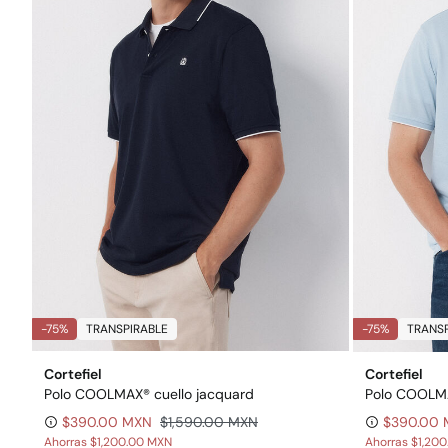
-75%
TRANSPIRABLE
-75%
TRANSP
Cortefiel
Cortefiel
Polo COOLMAX® cuello jacquard
Polo COOLMA
$390.00 MXN
$1,590.00 MXN
$390.00
Ahorras
$1,200.00 MXN
Ahorras
$1,20