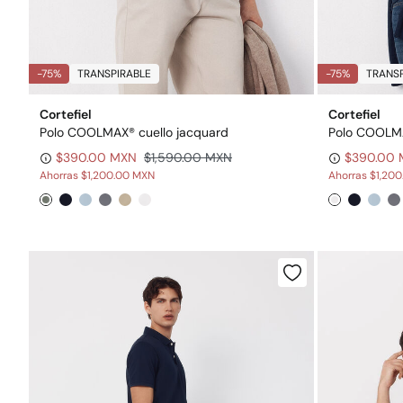
-75%
TRANSPIRABLE
-75%
TRANSP
Cortefiel
Cortefiel
Polo COOLMAX® cuello jacquard
Polo COOLMA
$390.00 MXN
$1,590.00 MXN
$390.00
Ahorras
$1,200.00 MXN
Ahorras
$1,20