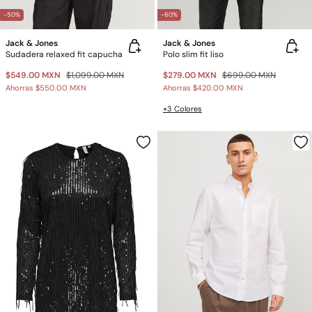
-50%
-60%
Jack & Jones
Jack & Jones
Sudadera relaxed fit capucha
Polo slim fit liso
$549.00 MXN
$1,099.00 MXN
$279.00 MXN
$699.00 MXN
Ahorras
$550.00 MXN
Ahorras
$420.00 MXN
+3 Colores