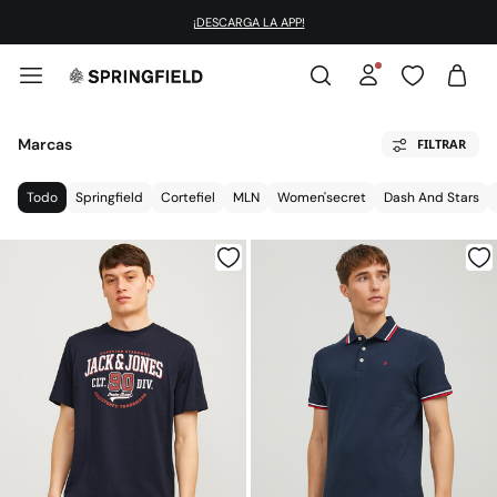
¡DESCARGA LA APP!
Marcas
FILTRAR
Todo
Springfield
Cortefiel
MLN
Women'secret
Dash And Stars