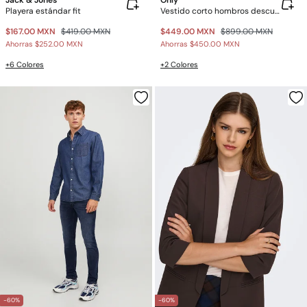
Jack & Jones
Only
Playera estándar fit
Vestido corto hombros descubiertos
$167.00 MXN
$419.00 MXN
$449.00 MXN
$899.00 MXN
Ahorras
$252.00 MXN
Ahorras
$450.00 MXN
+6 Colores
+2 Colores
-60%
-60%