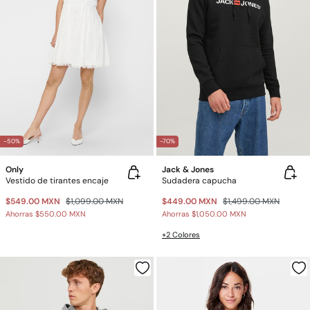
-50%
-70%
Only
Jack & Jones
Vestido de tirantes encaje
Sudadera capucha
$549.00 MXN
$1,099.00 MXN
$449.00 MXN
$1,499.00 MXN
Ahorras
$550.00 MXN
Ahorras
$1,050.00 MXN
+2 Colores