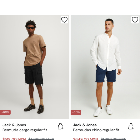
-60%
-50%
Jack & Jones
Jack & Jones
Bermuda cargo regular fit
Bermudas chino regular fit
$519.00 MXN
$1,299.00 MXN
$649.00 MXN
$1,299.00 MXN