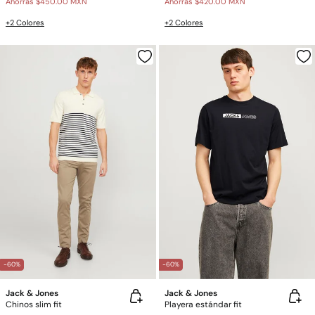
Ahorras
$450.00 MXN
Ahorras
$420.00 MXN
+2 Colores
+2 Colores
-60%
-60%
Jack & Jones
Jack & Jones
Chinos slim fit
Playera estándar fit