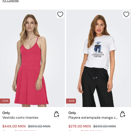
+3 Colores
-50%
-60%
Only
Only
Vestido corto tirantes
Playera estampada manga corta
$449.00 MXN
$899.00 MXN
$279.00 MXN
$699.00 MXN