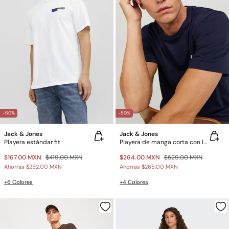
-60%
-50%
Jack & Jones
Jack & Jones
Playera estándar fit
Playera de manga corta con logo
$167.00 MXN
$419.00 MXN
$264.00 MXN
$529.00 MXN
Ahorras
$252.00 MXN
Ahorras
$265.00 MXN
+6 Colores
+4 Colores