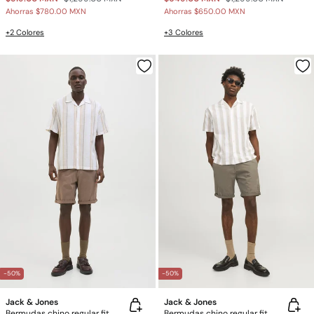
Ahorras
$780.00 MXN
Ahorras
$650.00 MXN
+2 Colores
+3 Colores
-50%
-50%
Jack & Jones
Jack & Jones
Bermudas chino regular fit
Bermudas chino regular fit