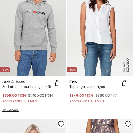
E
X
C
L
U
SI
V
O
E
N
LÍ
N
E
A
-60%
-50%
Jack & Jones
Only
Sudadera capucha regular fit
Top largo sin mangas
$599.00 MXN
$1,499.00 MXN
$349.00 MXN
$699.00 MXN
Ahorras
$900.00 MXN
Ahorras
$350.00 MXN
+2 Colores