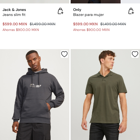
Jack & Jones
Only
Jeans slim fit
Blazer para mujer
$599.00 MXN
$1,499.00 MXN
$599.00 MXN
$1,499.00 MXN
Ahorras
$900.00 MXN
Ahorras
$900.00 MXN