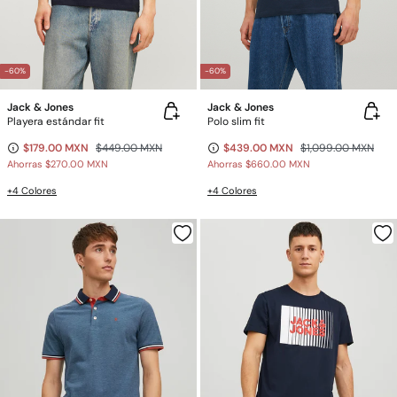
-60%
-60%
Jack & Jones
Jack & Jones
Playera estándar fit
Polo slim fit
$179.00 MXN
$449.00 MXN
$439.00 MXN
$1,099.00 MXN
Ahorras
$270.00 MXN
Ahorras
$660.00 MXN
+4 Colores
+4 Colores