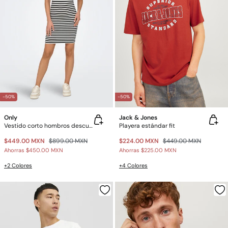
-50%
-50%
Only
Jack & Jones
Vestido corto hombros descubiertos
Playera estándar fit
$449.00 MXN
$899.00 MXN
$224.00 MXN
$449.00 MXN
Ahorras
$450.00 MXN
Ahorras
$225.00 MXN
+2 Colores
+4 Colores