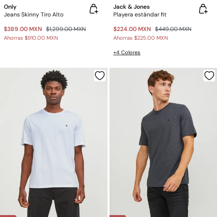
Only
Jack & Jones
Jeans Skinny Tiro Alto
Playera estándar fit
$389.00 MXN
$1,299.00 MXN
$224.00 MXN
$449.00 MXN
Ahorras
$910.00 MXN
Ahorras
$225.00 MXN
+4 Colores