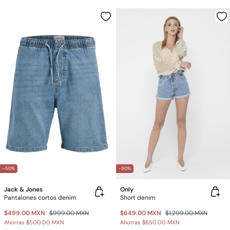
-50%
-50%
Jack & Jones
Only
Pantalones cortos denim
Short denim
$499.00 MXN
$999.00 MXN
$649.00 MXN
$1,299.00 MXN
Ahorras
$500.00 MXN
Ahorras
$650.00 MXN