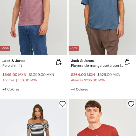
-50%
-50%
Jack & Jones
Jack & Jones
Polo slim fit
Playera de manga corta con logo
$549.00 MXN
$1,099.00 MXN
$264.00 MXN
$529.00 MXN
Ahorras
$550.00 MXN
Ahorras
$265.00 MXN
+4 Colores
+4 Colores