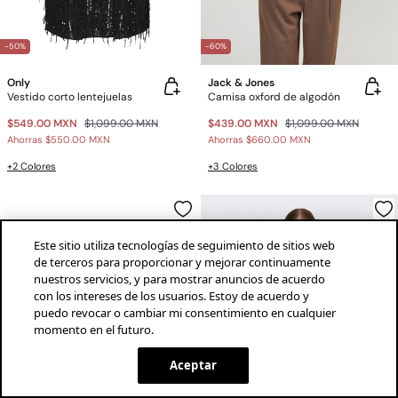
-50%
-60%
Only
Jack & Jones
Vestido corto lentejuelas
Camisa oxford de algodón
$549.00 MXN
$1,099.00 MXN
$439.00 MXN
$1,099.00 MXN
Ahorras
$550.00 MXN
Ahorras
$660.00 MXN
+2 Colores
+3 Colores
Este sitio utiliza tecnologías de seguimiento de sitios web
de terceros para proporcionar y mejorar continuamente
nuestros servicios, y para mostrar anuncios de acuerdo
con los intereses de los usuarios. Estoy de acuerdo y
puedo revocar o cambiar mi consentimiento en cualquier
momento en el futuro.
¡descarga la app!
INSTALAR
SPRINGFIELD
Aceptar