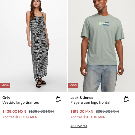
-60%
-50%
Only
Jack & Jones
Vestido largo tirantes
Playera con logo frontal
$439.00 MXN
$1,099.00 MXN
$199.00 MXN
$399.00 MXN
Ahorras
$660.00 MXN
Ahorras
$200.00 MXN
+3 Colores