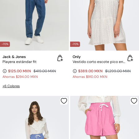
-70%
-70%
Jack & Jones
Only
Playera estándar fit
Vestido corto escote pico encaje
$125.00 MXN
$419.00 MXN
$389.00 MXN
$1,299.00 MXN
Ahorras
$294.00 MXN
Ahorras
$910.00 MXN
+6 Colores