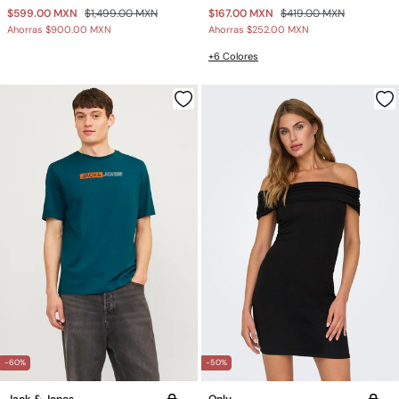
$599.00 MXN
$1,499.00 MXN
$167.00 MXN
$419.00 MXN
Ahorras
$900.00 MXN
Ahorras
$252.00 MXN
+6 Colores
-60%
-50%