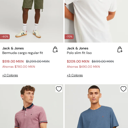
-60%
-70%
Jack & Jones
Jack & Jones
Bermuda cargo regular fit
Polo slim fit liso
$519.00 MXN
$1,299.00 MXN
$209.00 MXN
$699.00 MXN
Ahorras
$780.00 MXN
Ahorras
$490.00 MXN
+2 Colores
+3 Colores