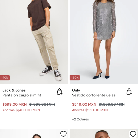
-70%
-50%
Jack & Jones
Only
Pantalón cargo slim fit
Vestido corto lentejuelas
$599.00 MXN
$1,999.00 MXN
$549.00 MXN
$1,099.00 MXN
Ahorras
$1,400.00 MXN
Ahorras
$550.00 MXN
+2 Colores