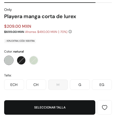
Only
Playera manga corta de lurex
$209.00 MXN
$699.00 MXN
Ahorras
$490.00 MXN
70
-10% EXTRA | CÓD: 10EXTRA
Color:
natural
Talla:
ECH
CH
M
G
EG
SELECCIONAR TALLA