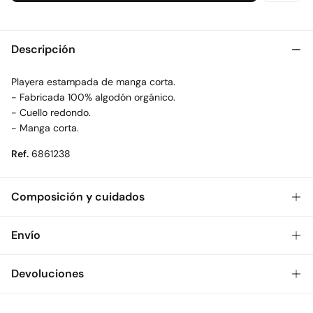
Descripción
Playera estampada de manga corta.
- Fabricada 100% algodón orgánico.
- Cuello redondo.
- Manga corta.
Ref.
6861238
Composición y cuidados
Composición
Envío
100%
viscosa
Gratis
Envío a tienda: 2-5 días.
Devoluciones
Cuidados
* Toda la República Mexicana.
Temperatura máxima de lavado 30C
Dispones de
30 días
para realizar tu devolución a través de