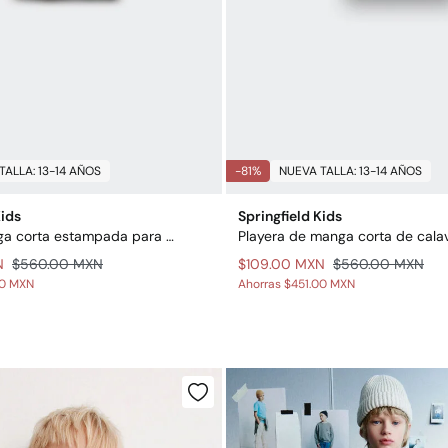
TALLA: 13-14 AÑOS
-81%
NUEVA TALLA: 13-14 AÑOS
Kids
Springfield Kids
Playera manga corta estampada para niño
N
$560.00 MXN
$109.00 MXN
$560.00 MXN
00 MXN
Ahorras
$451.00 MXN