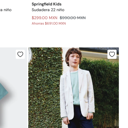
Springfield Kids
ra niño
Sudadera 22 niño
$299.00 MXN
$990.00 MXN
Ahorras
$691.00 MXN