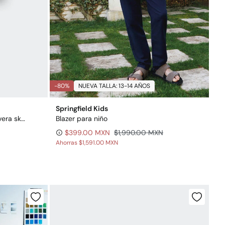
-80%
NUEVA TALLA: 13-14 AÑOS
Springfield Kids
Playera de manga corta de calavera skate para niño
Blazer para niño
$399.00 MXN
$1,990.00 MXN
Ahorras
$1,591.00 MXN