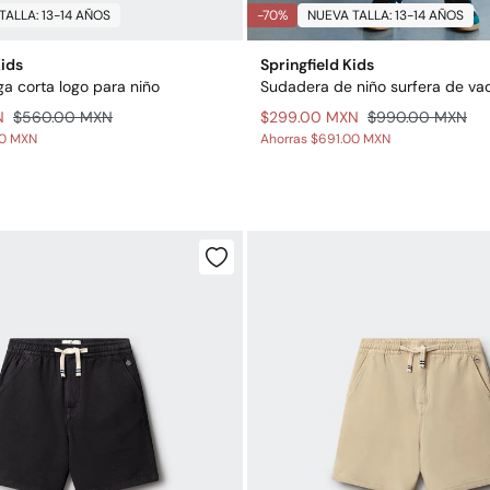
TALLA: 13-14 AÑOS
-70%
NUEVA TALLA: 13-14 AÑOS
Kids
Springfield Kids
a corta logo para niño
N
$560.00 MXN
$299.00 MXN
$990.00 MXN
00 MXN
Ahorras
$691.00 MXN