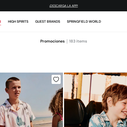
¡DESCARGA LA APP!
4
HIGH SPIRITS
GUEST BRANDS
SPRINGFIELD WORLD
Promociones
183
items