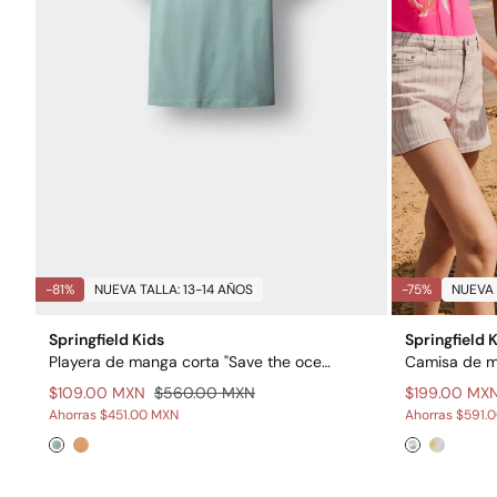
-81%
NUEVA TALLA: 13-14 AÑOS
-75%
NUEVA 
Springfield Kids
Springfield 
Playera de manga corta "Save the ocean" niño
$109.00 MXN
$560.00 MXN
$199.00 MX
Ahorras
$451.00 MXN
Ahorras
$591.