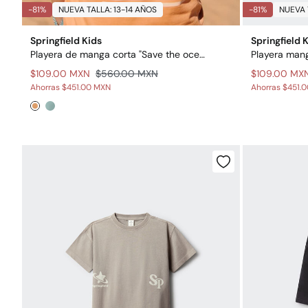
-81%
NUEVA TALLA: 13-14 AÑOS
-81%
NUEVA 
Springfield Kids
Springfield 
Playera de manga corta "Save the ocean" niño
Playera mang
$109.00 MXN
$560.00 MXN
$109.00 MX
Ahorras
$451.00 MXN
Ahorras
$451.