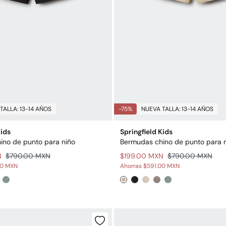
TALLA: 13-14 AÑOS
-75%
NUEVA TALLA: 13-14 AÑOS
Kids
Springfield Kids
ino de punto para niño
Bermudas chino de punto para 
N
$790.00 MXN
$199.00 MXN
$790.00 MXN
00 MXN
Ahorras
$591.00 MXN