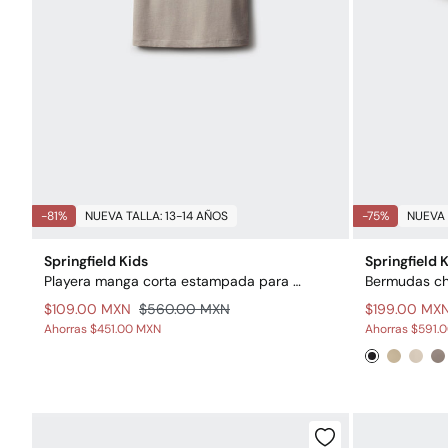
-81%
NUEVA TALLA: 13-14 AÑOS
-75%
NUEVA 
Springfield Kids
Springfield 
Playera manga corta estampada para niño
Bermudas ch
$109.00 MXN
$560.00 MXN
$199.00 MX
Ahorras
$451.00 MXN
Ahorras
$591.