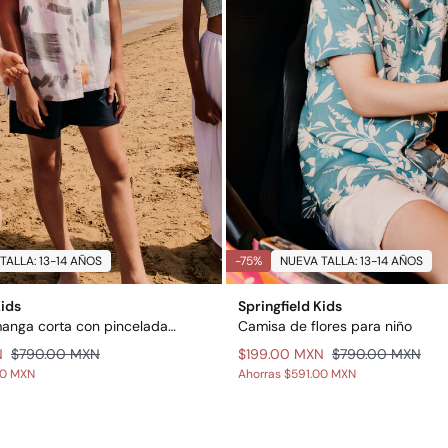
TALLA: 13-14 AÑOS
-75%
NUEVA TALLA: 13-14 AÑOS
Kids
Springfield Kids
Camisa de manga corta con pinceladas para niño
Camisa de flores para niño
N
$790.00 MXN
$199.00 MXN
$790.00 MXN
00 MXN
Ahorras
$591.00 MXN