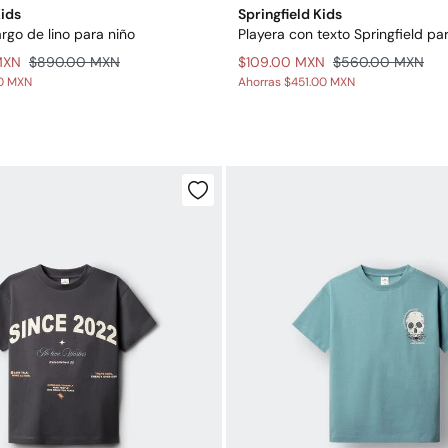
Kids
Springfield Kids
go de lino para niño
Playera con texto Springfield pa
MXN
$890.00 MXN
$109.00 MXN
$560.00 MXN
00 MXN
Ahorras
$451.00 MXN