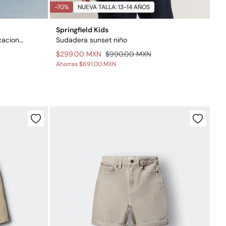
-70%
NUEVA TALLA: 13-14 AÑOS
Springfield Kids
Sudadera de niño surfera de vacaciones
Sudadera sunset niño
$299.00 MXN
$990.00 MXN
Ahorras
$691.00 MXN