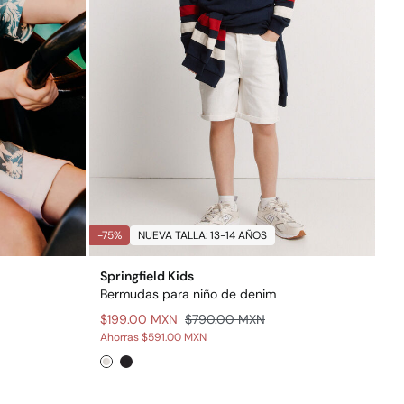
-75%
NUEVA TALLA: 13-14 AÑOS
Springfield Kids
Bermudas para niño de denim
$199.00 MXN
$790.00 MXN
Ahorras
$591.00 MXN