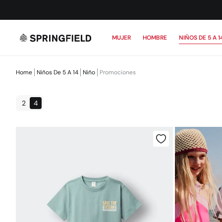
MUJER
HOMBRE
NIÑOS DE 5 A 1
Home
Niños De 5 A 14
Niño
Promociones
2
4