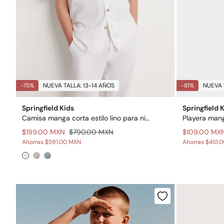
-75%
NUEVA TALLA: 13-14 AÑOS
-81%
NUEVA 
Springfield Kids
Springfield 
Camisa manga corta estilo lino para niño
$199.00 MXN
$790.00 MXN
$109.00 MX
Ahorras
$591.00 MXN
Ahorras
$451.