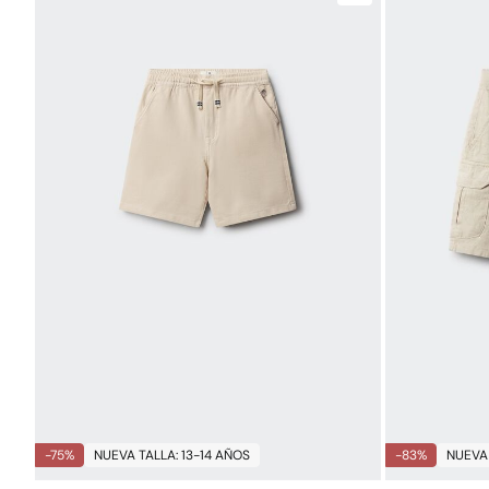
-75%
NUEVA TALLA: 13-14 AÑOS
-83%
NUEVA 