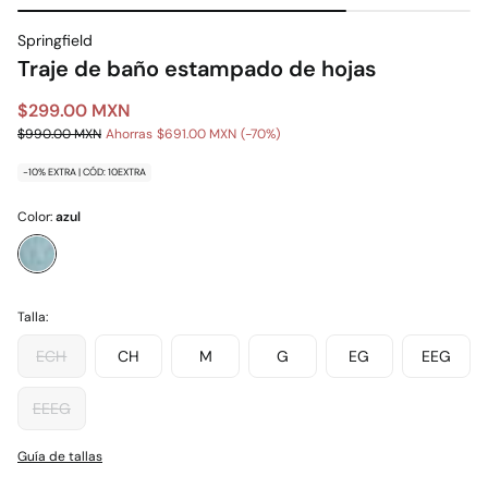
Springfield
Traje de baño estampado de hojas
$299.00 MXN
$990.00 MXN
Ahorras
$691.00 MXN
70
-10% EXTRA | CÓD: 10EXTRA
Color:
azul
Talla:
ECH
CH
M
G
EG
EEG
EEEG
Guía de tallas