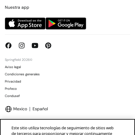
Concursos y sorteos
Tiendas
Nuestra app
Springfield 2026©
Aviso legal
Condiciones generales
Privacidad
Profeco
Condusef
Mexico
Español
Este sitio utiliza tecnologías de seguimiento de sitios web
de terceros para proporcionar y mejorar continuamente