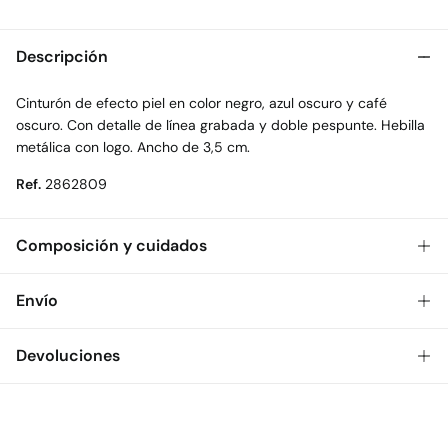
Descripción
Cinturón de efecto piel en color negro, azul oscuro y café
oscuro. Con detalle de línea grabada y doble pespunte. Hebilla
metálica con logo. Ancho de 3,5 cm.
Ref.
2862809
Composición y cuidados
Composición
Envío
100%
poliuretano
Gratis
Envío a tienda: 2-5 días.
Devoluciones
Cuidados
* Toda la República Mexicana.
No lavar
Dispones de
30 días
para realizar tu devolución a través de
Estándar
cualquiera de los siguientes métodos:
No secar en secadora