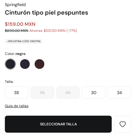
Springfield
Cinturón tipo piel pespuntes
$159.00 MXN
$690.00 MXN
Ahorras
$531.00 MXN
77
-10% EXTRA | CÓD: 10EXTRA
Color:
negro
Talla:
38
115
26
30
34
Guía de tallas
SELECCIONAR TALLA