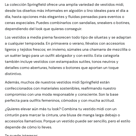
La colección Springfield ofrece una amplia variedad de vestidos midi,
desde los diseños más informales en algodón o lino ideales para el día a
día, hasta opciones más elegantes y fluidas pensadas para eventos o
cenas especiales. Puedes combinarlos con sandalias, sneakers o botines,
dependiendo del look que quieras conseguir.
Los vestidos a media pierna favorecen todo tipo de siluetas y se adaptan
a cualquier temporada. En primavera o verano, llévalos con accesorios
ligeros y tejidos frescos; en invierno, súmales una chamarra de mezclilla o
un suéter largo para un outfit abrigador y con estilo. Esta categoría
también incluye vestidos con estampados sutiles, tonos neutros y
detalles como aberturas, holanes o botones que aportan un toque
distintivo.
Además, muchos de nuestros vestidos midi Springfield están
confeccionados con materiales sostenibles, reafirmando nuestro
compromiso con una moda responsable y consciente. Son la base
perfecta para outfits femeninos, cómodos y con mucha actitud.
¿Quieres elevar aún más tu look? Combina tu vestido midi con un
cinturón para marcar la cintura, una blusa de manga larga debajo o
accesorios llamativos. Porque un vestido puede ser sencillo, pero el estilo
depende de cómo lo lleves.
Te puede interesar: