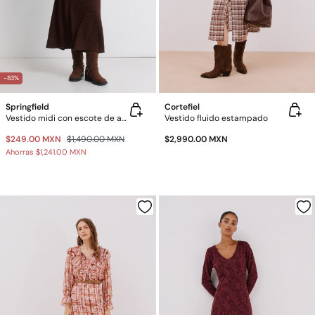
-83%
Springfield
Cortefiel
Vestido midi con escote de abalorio
Vestido fluido estampado
$249.00 MXN
$1,490.00 MXN
$2,990.00 MXN
Ahorras
$1,241.00 MXN