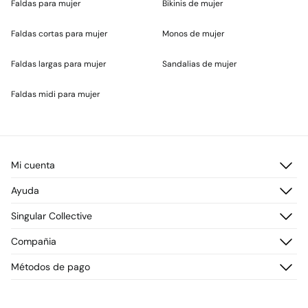
Faldas para mujer
Bikinis de mujer
Faldas cortas para mujer
Monos de mujer
Faldas largas para mujer
Sandalias de mujer
Faldas midi para mujer
Mi cuenta
Iniciar sesión
Ayuda
Registrarme
Atención al cliente
Singular Collective
Direcciones de envío
Preguntas frecuentes
Historial de pedidos
Descúbrelo
Compañia
Envío
¡Únete!
Cambios, devoluciones y desistimiento
¿Quiénes somos?
Métodos de pago
Promociones vigentes
Prensa
Tarjeta regalo online
Trabaja con nosotros
Concursos y sorteos