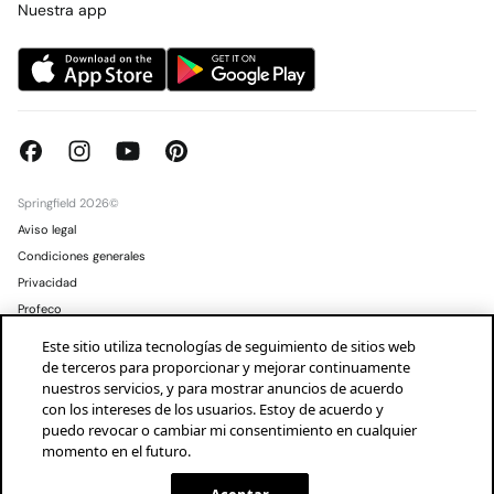
Tiendas
Nuestra app
Springfield 2026©
Aviso legal
Condiciones generales
Privacidad
Profeco
Condusef
Este sitio utiliza tecnologías de seguimiento de sitios web
de terceros para proporcionar y mejorar continuamente
Mexico
Español
nuestros servicios, y para mostrar anuncios de acuerdo
con los intereses de los usuarios. Estoy de acuerdo y
puedo revocar o cambiar mi consentimiento en cualquier
momento en el futuro.
¡descarga la app!
INSTALAR
SPRINGFIELD