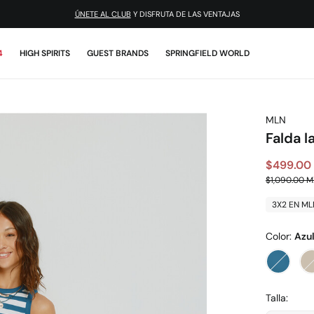
¡DESCARGA LA APP!
4
HIGH SPIRITS
GUEST BRANDS
SPRINGFIELD WORLD
MLN
Falda 
$499.00
$1,090.00 
3X2 EN ML
Color:
Azu
Talla: