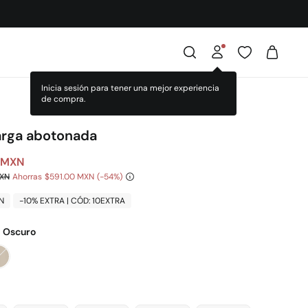
larga abotonada
 MXN
MXN
Ahorras
$591.00 MXN
54
N
-10% EXTRA | CÓD: 10EXTRA
l Oscuro