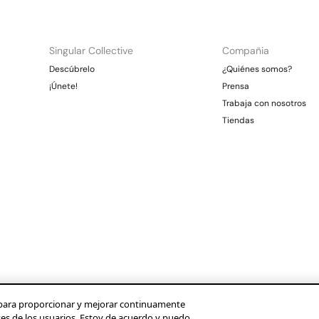
Singular Collective
Compañia
Descúbrelo
¿Quiénes somos?
¡Únete!
Prensa
Trabaja con nosotros
Tiendas
os para proporcionar y mejorar continuamente
ses de los usuarios. Estoy de acuerdo y puedo