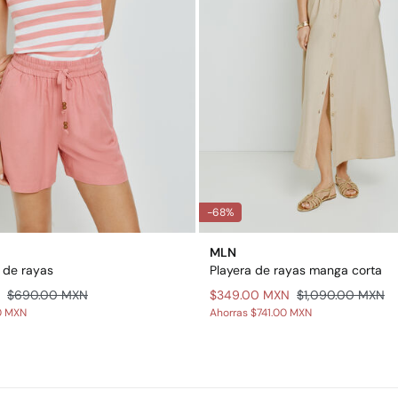
-68%
MLN
 de rayas
Playera de rayas manga corta
$690.00 MXN
$349.00 MXN
$1,090.00 MXN
0 MXN
Ahorras
$741.00 MXN