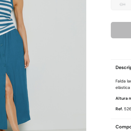
CH
Descri
Falda la
elástica 
Altura 
Ref.
52
Compos