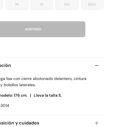
M
G
EG
EEG
AGOTADO
pción
rga lisa con cierre abotonado delantero, cintura
y bolsillos laterales.
modelo: 176 cm. |
Lleva la talla S.
63014
ición y cuidados