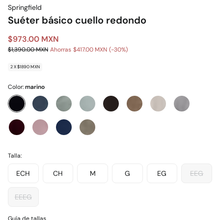
Springfield
Suéter básico cuello redondo
$973.00 MXN
$1,390.00 MXN
Ahorras
$417.00 MXN
30
2 X $1890 MXN
Color:
marino
Talla:
ECH
CH
M
G
EG
EEG
EEEG
Guía de tallas