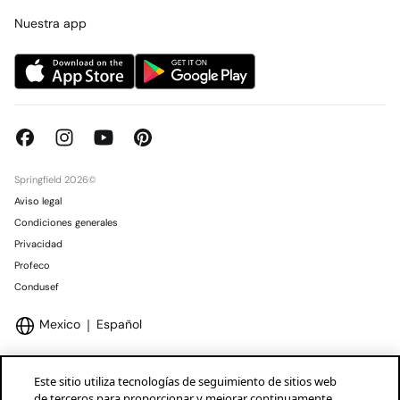
Concursos y sorteos
Tiendas
Nuestra app
Springfield 2026©
Aviso legal
Condiciones generales
Privacidad
Profeco
Condusef
Mexico
Español
Este sitio utiliza tecnologías de seguimiento de sitios web
de terceros para proporcionar y mejorar continuamente