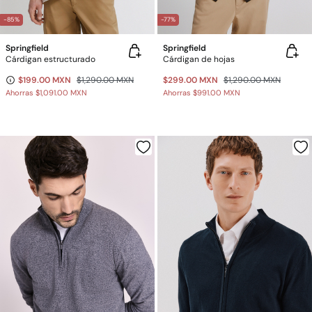
-85%
-77%
Springfield
Springfield
Cárdigan estructurado
Cárdigan de hojas
$199.00 MXN
$1,290.00 MXN
$299.00 MXN
$1,290.00 MXN
Ahorras
$1,091.00 MXN
Ahorras
$991.00 MXN