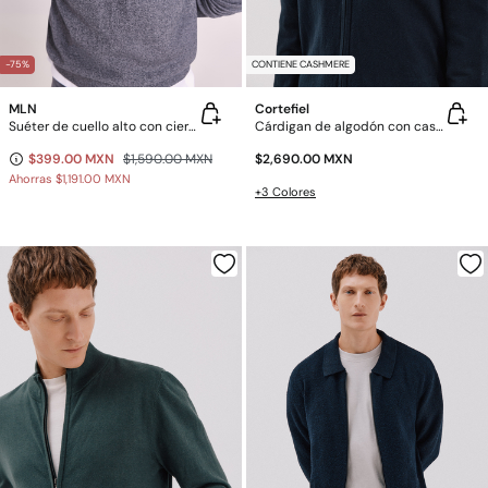
-75%
CONTIENE CASHMERE
MLN
Cortefiel
Suéter de cuello alto con cierre
Cárdigan de algodón con cashmere cierre de cremallera
$399.00 MXN
$1,590.00 MXN
$2,690.00 MXN
Ahorras
$1,191.00 MXN
+3 Colores