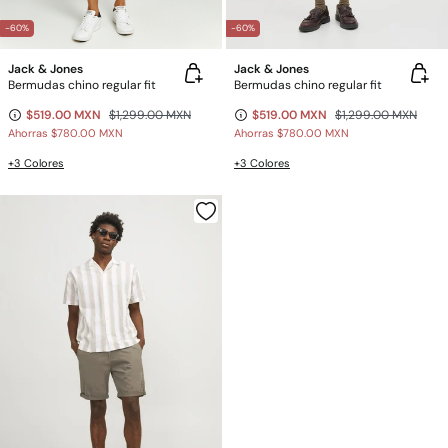
-60%
-60%
Jack & Jones
Jack & Jones
Bermudas chino regular fit
Bermudas chino regular fit
$519.00 MXN
$1,299.00 MXN
$519.00 MXN
$1,299.00 MXN
Ahorras
$780.00 MXN
Ahorras
$780.00 MXN
+3 Colores
+3 Colores