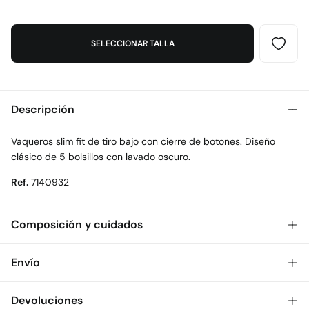
SELECCIONAR TALLA
Descripción
Vaqueros slim fit de tiro bajo con cierre de botones. Diseño
clásico de 5 bolsillos con lavado oscuro.
Ref.
7140932
Composición y cuidados
Composición
Envío
98%
algodón
,
2%
elastano
Gratis
Envío a tienda: 2-5 días.
Devoluciones