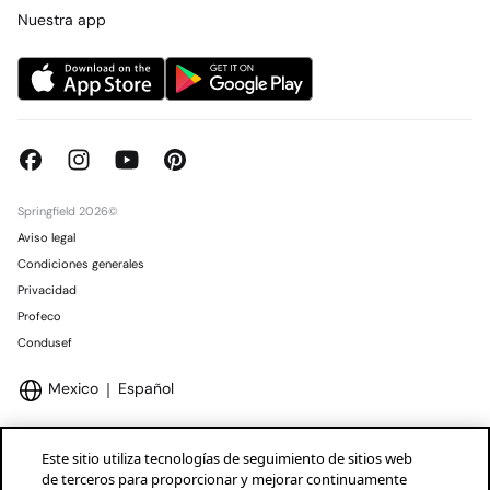
Concursos y sorteos
Tiendas
Nuestra app
Springfield 2026©
Aviso legal
Condiciones generales
Privacidad
Profeco
Condusef
Mexico
Español
Este sitio utiliza tecnologías de seguimiento de sitios web
de terceros para proporcionar y mejorar continuamente