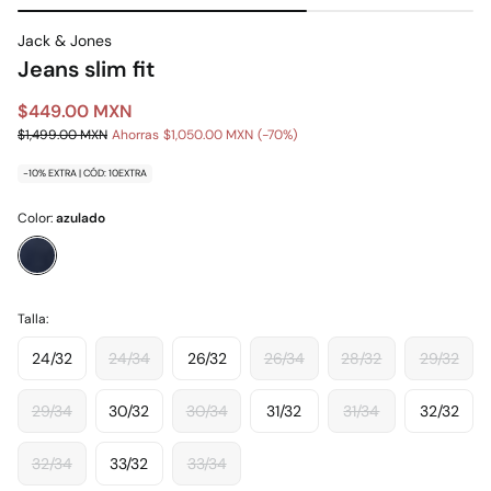
Jack & Jones
Jeans slim fit
$449.00 MXN
$1,499.00 MXN
Ahorras
$1,050.00 MXN
70
-10% EXTRA | CÓD: 10EXTRA
Color:
azulado
Talla:
24/32
24/34
26/32
26/34
28/32
29/32
29/34
30/32
30/34
31/32
31/34
32/32
32/34
33/32
33/34