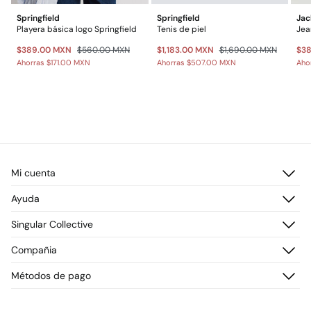
Springfield
Springfield
Jac
Playera básica logo Springfield
Tenis de piel
Jea
$389.00 MXN
$560.00 MXN
$1,183.00 MXN
$1,690.00 MXN
$3
Ahorras
$171.00 MXN
Ahorras
$507.00 MXN
Aho
Mi cuenta
Iniciar sesión
Ayuda
Registrarme
Atención al cliente
Singular Collective
Direcciones de envío
Preguntas frecuentes
Historial de pedidos
Descúbrelo
Compañia
Envío
¡Únete!
Cambios, devoluciones y desistimiento
¿Quiénes somos?
Métodos de pago
Promociones vigentes
Prensa
Tarjeta regalo online
Trabaja con nosotros