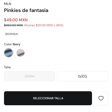
MLN
Pinkies de fantasía
$49.00 MXN
$360.00 MXN
Ahorras
$311.00 MXN
86
3X2 EN MLN
Color:
Navy
Talla:
CH/M
G/EG
SELECCIONAR TALLA