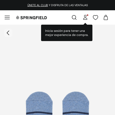
ÚNETE AL CLUB
Y DISFRUTA DE LAS VENTAJAS
Inicia sesión para tener una
mejor experiencia de compra.