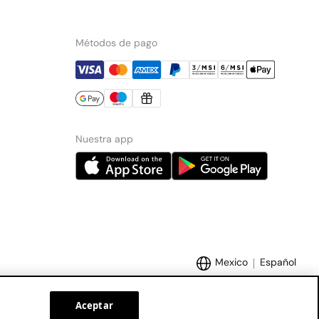
Métodos de pago
Nuestra app
Mexico
Español
Aceptar
Marcas Tendam:
Women'secret
Hoss Intropia
Cortefiel