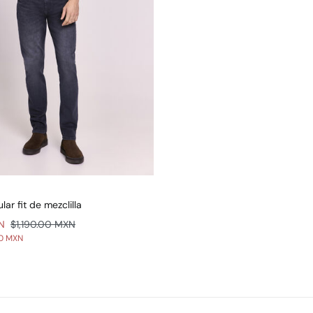
lar fit de mezclilla
N
$1,190.00 MXN
00 MXN