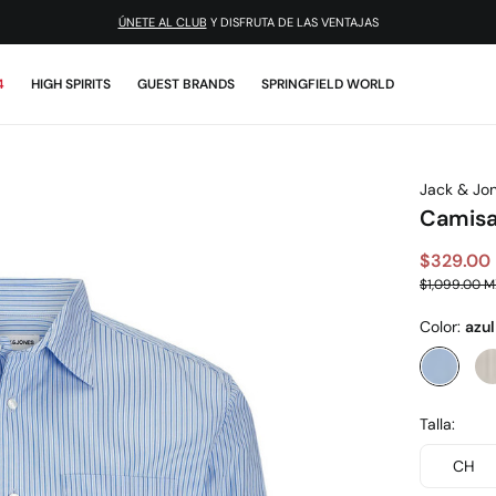
ÚNETE AL CLUB
Y DISFRUTA DE LAS VENTAJAS
4
HIGH SPIRITS
GUEST BRANDS
SPRINGFIELD WORLD
Jack & Jo
Camisa 
$329.00
$1,099.00 
Color:
azul
Talla:
CH