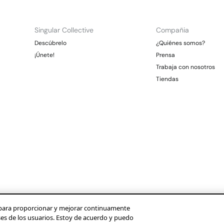
Singular Collective
Compañia
Descúbrelo
¿Quiénes somos?
¡Únete!
Prensa
Trabaja con nosotros
Tiendas
os para proporcionar y mejorar continuamente
ses de los usuarios. Estoy de acuerdo y puedo
Condusef