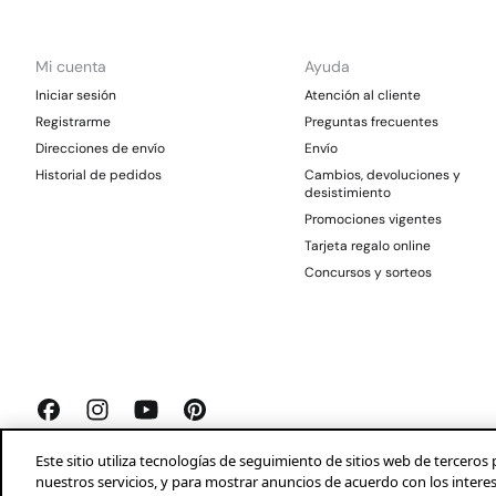
Mi cuenta
Ayuda
Iniciar sesión
Atención al cliente
Registrarme
Preguntas frecuentes
Direcciones de envío
Envío
Historial de pedidos
Cambios, devoluciones y
desistimiento
Promociones vigentes
Tarjeta regalo online
Concursos y sorteos
Este sitio utiliza tecnologías de seguimiento de sitios web de tercer
nuestros servicios, y para mostrar anuncios de acuerdo con los intere
Springfield 2026©
Aviso legal
Condiciones generales
Privacidad
Profeco