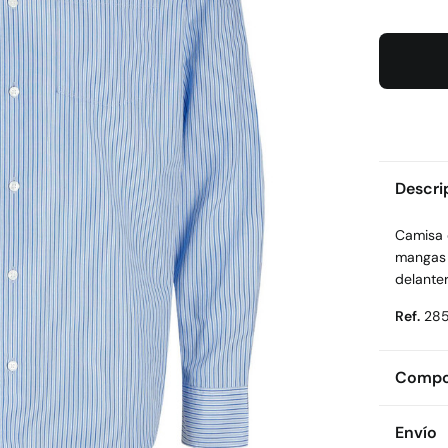
Descri
Camisa 
mangas 
delanter
Ref.
28
Compos
Compos
Envío