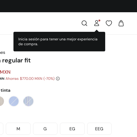
nes
regular fit
 MXN
MXN
Ahorras
$770.00 MXN
70
 tinta
M
G
EG
EEG