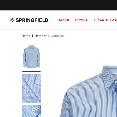
MUJER
HOMBRE
NIÑOS DE 5 A 1
Home
|
Hombre
|
Camisas