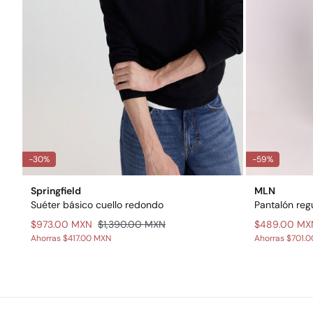
-30%
-59%
Springfield
MLN
Suéter básico cuello redondo
Pantalón regu
$973.00 MXN
$1,390.00 MXN
$489.00 MX
Ahorras
$417.00 MXN
Ahorras
$701.