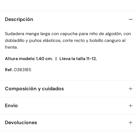
Descripción
Sudadera manga larga con capucha para niño de algodón, con
dobladillo y puños elásticos, corte recto y bolsillo canguro al
frente.
Altura modelo: 1,40 cm. |
Lleva la talla 11-12.
Ref.
0383185
Composición y cuidados
Composición
Envío
100%
algodón
Gratis
Envío a tienda: 2-5 días.
Devoluciones
Cuidados
* Toda la República Mexicana.
Temperatura máxima de lavado 30C. Centrifugado corto
Dispones de
30 días
para realizar tu devolución a través de