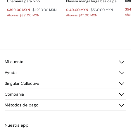
Ber
Chamarra para niño
Playera manga larga básica para niño
$5
$399.00 MXN
$1,290.00 MXN
$149.00 MXN
$560.00 MXN
Aho
Ahorras
$891.00 MXN
Ahorras
$411.00 MXN
Mi cuenta
Iniciar sesión
Ayuda
Registrarme
Atención al cliente
Singular Collective
Direcciones de envío
Preguntas frecuentes
Historial de pedidos
Descúbrelo
Compañia
Envío
¡Únete!
Cambios, devoluciones y desistimiento
¿Quiénes somos?
Métodos de pago
Promociones vigentes
Prensa
Tarjeta regalo online
Trabaja con nosotros
Concursos y sorteos
Tiendas
Nuestra app