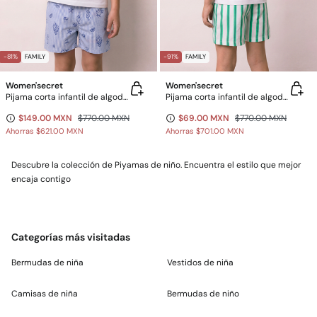
-81%
FAMILY
-91%
FAMILY
Women'secret
Women'secret
Pijama corta infantil de algodón Family Collection
Pijama corta infantil de algodón SmileyWorld® blanco
$149.00 MXN
$770.00 MXN
$69.00 MXN
$770.00 MXN
Ahorras
$621.00 MXN
Ahorras
$701.00 MXN
Descubre la colección de Piyamas de niño. Encuentra el estilo que mejor
encaja contigo
Categorías más visitadas
Bermudas de niña
Vestidos de niña
Camisas de niña
Bermudas de niño