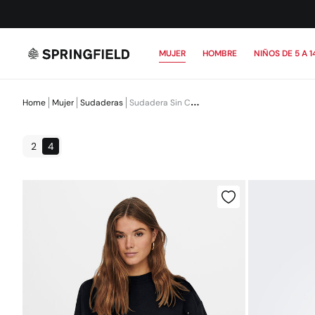
MUJER
HOMBRE
NIÑOS DE 5 A 1
Home
Mujer
Sudaderas
Sudadera Sin Capucha
2
4