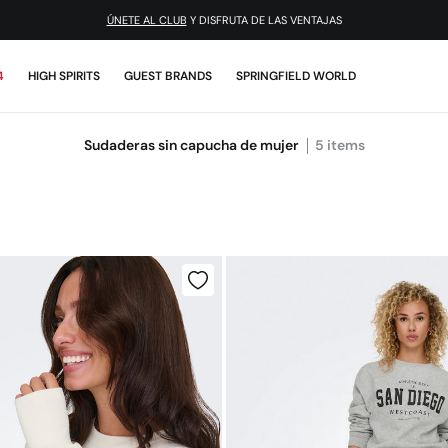
¡DESCARGA LA APP!
4
HIGH SPIRITS
GUEST BRANDS
SPRINGFIELD WORLD
Sudaderas sin capucha de mujer
5
items