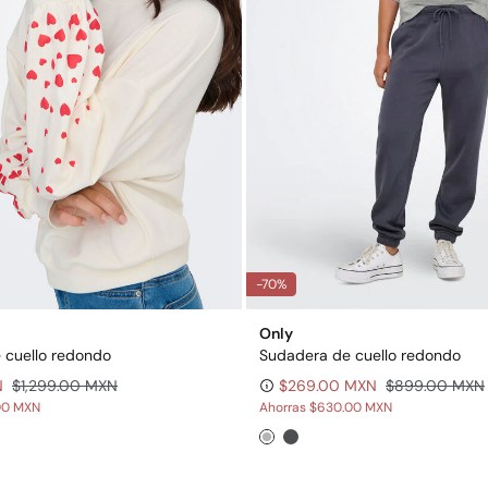
-70%
Only
 cuello redondo
Sudadera de cuello redondo
N
$1,299.00 MXN
$269.00 MXN
$899.00 MXN
00 MXN
Ahorras
$630.00 MXN