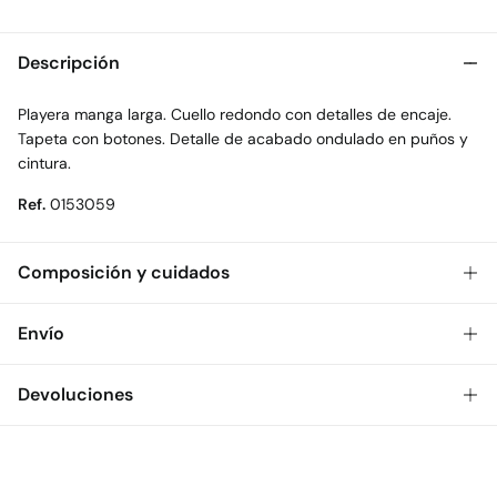
Descripción
Playera manga larga. Cuello redondo con detalles de encaje.
Tapeta con botones. Detalle de acabado ondulado en puños y
cintura.
Ref.
0153059
Composición y cuidados
Composición
Envío
60%
algodón
,
40%
acrílico
Gratis
Envío a tienda: 2-5 días.
Devoluciones
Cuidados
* Toda la República Mexicana.
Temperatura máxima de lavado 30C
Dispones de
30 días
para realizar tu devolución a través de
Estándar
cualquiera de los siguientes métodos:
No secar en secadora