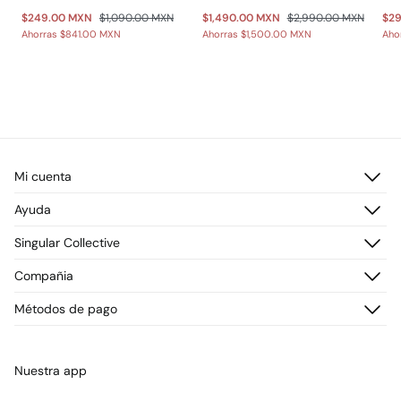
$249.00 MXN
$1,090.00 MXN
$1,490.00 MXN
$2,990.00 MXN
$2
Ahorras
$841.00 MXN
Ahorras
$1,500.00 MXN
Aho
Mi cuenta
Iniciar sesión
Ayuda
Registrarme
Atención al cliente
Singular Collective
Direcciones de envío
Preguntas frecuentes
Historial de pedidos
Descúbrelo
Compañia
Envío
¡Únete!
Cambios, devoluciones y desistimiento
¿Quiénes somos?
Métodos de pago
Promociones vigentes
Prensa
Tarjeta regalo online
Trabaja con nosotros
Concursos y sorteos
Tiendas
Nuestra app