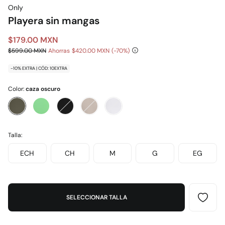
Only
Playera sin mangas
$179.00 MXN
$599.00 MXN
Ahorras
$420.00 MXN
70
-10% EXTRA | CÓD: 10EXTRA
Color:
caza oscuro
Talla:
ECH
CH
M
G
EG
SELECCIONAR TALLA