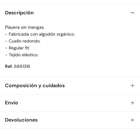
Descripción
Playera sin mangas.
- Fabricada con algodón orgánico.
- Cuello redondo.
- Regular fit.
- Tejido elástico.
Ref.
6861316
Composición y cuidados
Composición
Envío
95%
algodón
,
5%
elastano
Gratis
Envío a tienda: 2-5 días.
Devoluciones
Cuidados
* Toda la República Mexicana.
Temperatura máxima de lavado 30C
Dispones de
30 días
para realizar tu devolución a través de
Estándar