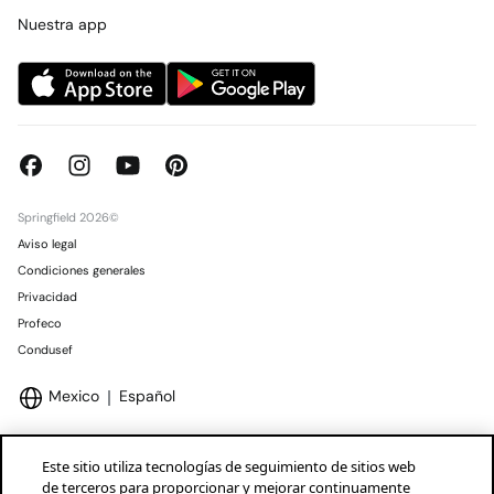
Concursos y sorteos
Tiendas
Nuestra app
Springfield 2026©
Aviso legal
Condiciones generales
Privacidad
Profeco
Condusef
Mexico
Español
Este sitio utiliza tecnologías de seguimiento de sitios web
de terceros para proporcionar y mejorar continuamente