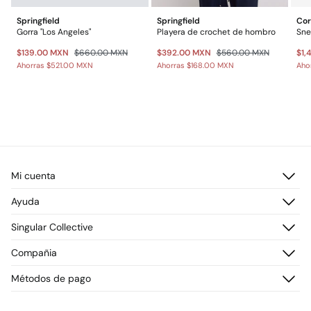
Springfield
Springfield
Cor
Gorra "Los Angeles"
Playera de crochet de hombro
Sne
$139.00 MXN
$660.00 MXN
$392.00 MXN
$560.00 MXN
$1,
Ahorras
$521.00 MXN
Ahorras
$168.00 MXN
Aho
Mi cuenta
Iniciar sesión
Ayuda
Registrarme
Atención al cliente
Singular Collective
Direcciones de envío
Preguntas frecuentes
Historial de pedidos
Descúbrelo
Compañia
Envío
¡Únete!
Cambios, devoluciones y desistimiento
¿Quiénes somos?
Métodos de pago
Promociones vigentes
Prensa
Tarjeta regalo online
Trabaja con nosotros