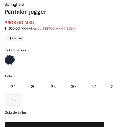
Springfield
Pantalón jogger
$903.00 MXN
$1,290.00 MXN
Ahorras
$387.00 MXN
30
2 X $1890 MXN
Color:
marino
Talla:
24
26
28
30
32
34
36
Guía de tallas