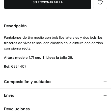
SELECCIONAR TALLA
Descripción
Pantalones de tiro medio con bolsillos laterales y dos bolsillos
traseros de vivos falsos, con elástico en la cintura con cordón,
con pierna recta.
Altura modelo: 1,71 cm. |
Lleva la talla 36.
Ref.
6834407
Composición y cuidados
Composición
Envío
62%
lyocell
,
38%
algodón
Gratis
Envío a tienda: 2-5 días.
Devoluciones