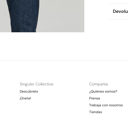
100%
a
Env
Devolu
* To
Dispon
Es
cualquie
CDM
Dev
Gra
Otr
Ent
Gra
*Días lab
En
Singular Collective
Compañia
Descúbrelo
¿Quiénes somos?
¡Únete!
Prensa
Trabaja con nosotros
Tiendas