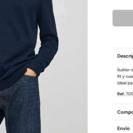
Descri
Suéter 
fit y cu
ideal pa
Ref.
701
Compos
Compos
Envío