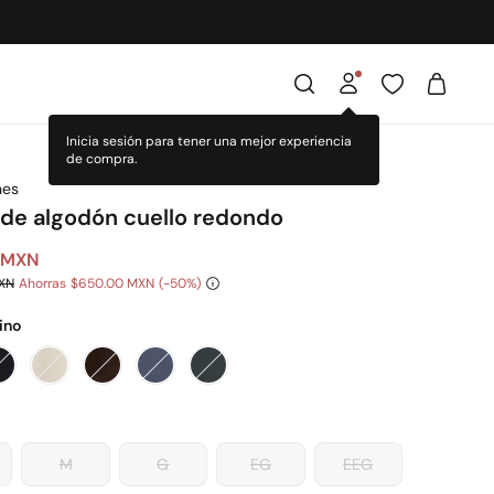
Inicia sesión para tener una mejor experiencia
de compra.
nes
 de algodón cuello redondo
 MXN
MXN
Ahorras
$650.00 MXN
50
ino
M
G
EG
EEG