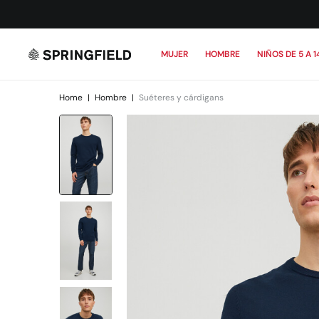
MUJER
HOMBRE
NIÑOS DE 5 A 1
Home
|
Hombre
|
Suéteres y cárdigans