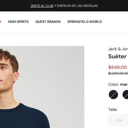
ÚNETE AL CLUB
Y DISFRUTA DE LAS VENTAJAS
4
HIGH SPIRITS
GUEST BRANDS
SPRINGFIELD WORLD
Jack & Jo
Suéter
$649.00
$1,299.00 
Color:
mar
Talla:
CH