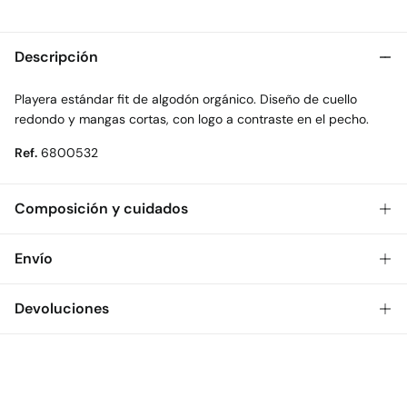
Descripción
Playera estándar fit de algodón orgánico. Diseño de cuello
redondo y mangas cortas, con logo a contraste en el pecho.
Ref.
6800532
Composición y cuidados
Composición
Envío
100%
algodón
Gratis
Envío a tienda: 2-5 días.
Devoluciones
* Toda la República Mexicana.
Dispones de
30 días
para realizar tu devolución a través de
Estándar
cualquiera de los siguientes métodos:
$ 55
CDMX y Área Metropolitana: 1-2 días.