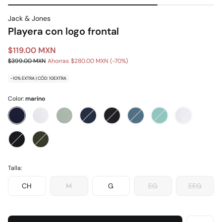
Jack & Jones
Playera con logo frontal
$119.00 MXN
$399.00 MXN
Ahorras
$280.00 MXN
70
-10% EXTRA | CÓD: 10EXTRA
Color:
marino
Talla:
CH
M
G
EG
EEG