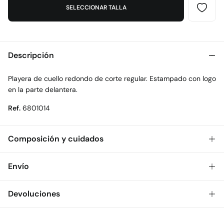
SELECCIONAR TALLA
Descripción
Playera de cuello redondo de corte regular. Estampado con logo
en la parte delantera.
Ref.
6801014
Composición y cuidados
Composición
Envío
100%
algodón
Gratis
Envío a tienda: 2-5 días.
Devoluciones
Cuidados
* Toda la República Mexicana.
Temperatura máxima de lavado 30C
Dispones de
30 días
para realizar tu devolución a través de
Estándar