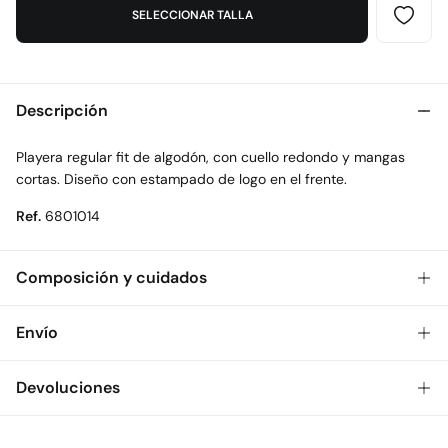
SELECCIONAR TALLA
Descripción
Playera regular fit de algodón, con cuello redondo y mangas
cortas. Diseño con estampado de logo en el frente.
Ref.
6801014
Composición y cuidados
Composición
Envío
100%
algodón
Gratis
Envío a tienda: 2-5 días.
Devoluciones
Cuidados
* Toda la República Mexicana.
Temperatura máxima de lavado 30C
Dispones de
30 días
para realizar tu devolución a través de
Estándar