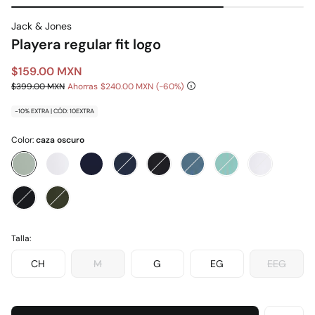
Jack & Jones
Playera regular fit logo
$159.00 MXN
$399.00 MXN
Ahorras
$240.00 MXN
60
-10% EXTRA | CÓD: 10EXTRA
Color:
caza oscuro
Talla:
CH
M
G
EG
EEG