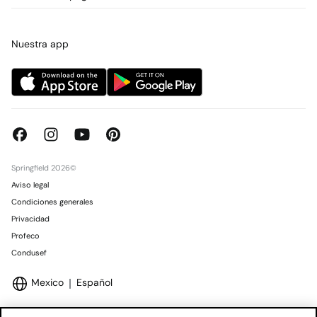
Promociones vigentes
Prensa
Tarjeta regalo online
Trabaja con nosotros
Concursos y sorteos
Tiendas
Nuestra app
Springfield 2026©
Aviso legal
Condiciones generales
Privacidad
Profeco
Condusef
Mexico
Español