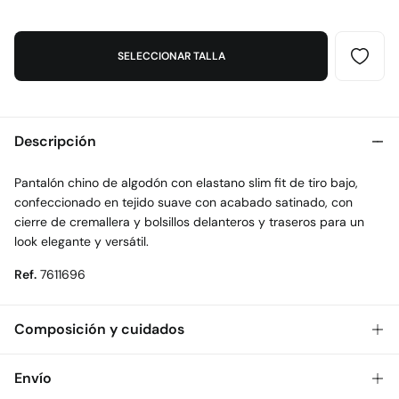
SELECCIONAR TALLA
Descripción
Pantalón chino de algodón con elastano slim fit de tiro bajo,
confeccionado en tejido suave con acabado satinado, con
cierre de cremallera y bolsillos delanteros y traseros para un
look elegante y versátil.
Ref.
7611696
Composición y cuidados
Composición
Envío
98%
algodón
,
2%
elastano