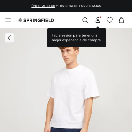
ÚNETE AL CLUB
Y DISFRUTA DE LAS VENTAJAS
Inicia sesión para tener una
mejor experiencia de compra.