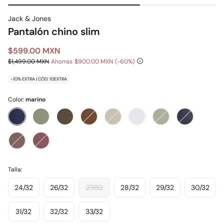
Jack & Jones
Pantalón chino slim
$599.00 MXN
$1,499.00 MXN
Ahorras
$900.00 MXN
60
-10% EXTRA | CÓD: 10EXTRA
Color:
marino
Talla:
24/32
26/32
27/32
28/32
29/32
30/32
31/32
32/32
33/32