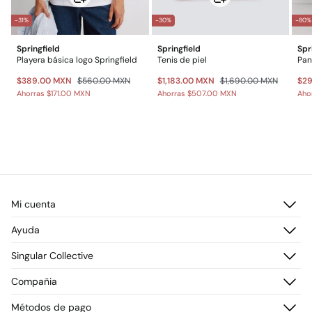
-31%
-30%
-80%
Springfield
Springfield
Spr
Playera básica logo Springfield
Tenis de piel
$389.00 MXN
$560.00 MXN
$1,183.00 MXN
$1,690.00 MXN
$2
Ahorras
$171.00 MXN
Ahorras
$507.00 MXN
Aho
Mi cuenta
Iniciar sesión
Ayuda
Registrarme
Atención al cliente
Singular Collective
Direcciones de envío
Preguntas frecuentes
Historial de pedidos
Descúbrelo
Compañia
Envío
¡Únete!
Cambios, devoluciones y desistimiento
¿Quiénes somos?
Métodos de pago