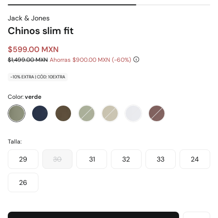
Jack & Jones
Chinos slim fit
$599.00 MXN
$1,499.00 MXN
Ahorras
$900.00 MXN
60
-10% EXTRA | CÓD: 10EXTRA
Color:
verde
Talla:
29
30
31
32
33
24
26