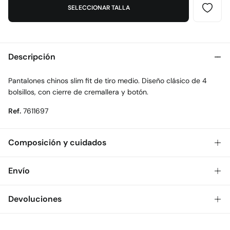
SELECCIONAR TALLA
Descripción
Pantalones chinos slim fit de tiro medio. Diseño clásico de 4
bolsillos, con cierre de cremallera y botón.
Ref.
7611697
Composición y cuidados
Composición
Envío
98%
algodón
,
2%
elastano
Gratis
Envío a tienda: 2-5 días.
Devoluciones
Cuidados
* Toda la República Mexicana.
Temperatura máxima de lavado 30C
Dispones de
30 días
para realizar tu devolución a través de
Estándar