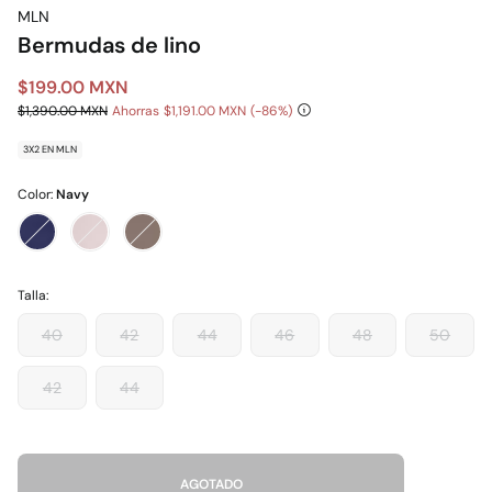
MLN
Bermudas de lino
$199.00 MXN
$1,390.00 MXN
Ahorras
$1,191.00 MXN
86
3X2 EN MLN
Color:
Navy
Talla:
40
42
44
46
48
50
42
44
AGOTADO