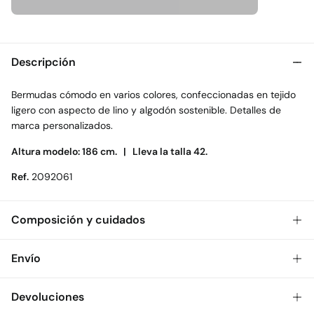
Descripción
Bermudas cómodo en varios colores, confeccionadas en tejido
ligero con aspecto de lino y algodón sostenible. Detalles de
marca personalizados.
Altura modelo: 186 cm. |
Lleva la talla 42.
Ref.
2092061
Composición y cuidados
Composición
Envío
100%
algodón
Gratis
Envío a tienda: 2-5 días.
Devoluciones
Cuidados
* Toda la República Mexicana.