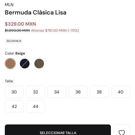
MLN
Bermuda Clásica Lisa
$329.00 MXN
$1,090.00 MXN
Ahorras
$761.00 MXN
70
3X2 EN MLN
Color:
Beige
Talla:
30
32
34
36
38
40
42
44
SELECCIONAR TALLA