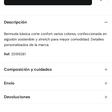
Descripción
Bermuda básica corte confort varios colores, confeccionada en
algodón sostenible y stretch para mayor comodidad. Detalles
personalizados de la marca.
Ref.
2099281
Composición y cuidados
Composición
Envío
100%
algodón
Gratis
Envío a tienda: 2-5 días.
Devoluciones
Cuidados
* Toda la República Mexicana.
Temperatura máxima de lavado 30C
Dispones de
30 días
para realizar tu devolución a través de
Estándar