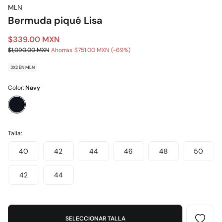
MLN
Bermuda piqué Lisa
$339.00 MXN
$1,090.00 MXN
Ahorras
$751.00 MXN
69
3X2 EN MLN
Color:
Navy
Talla:
40
42
44
46
48
50
42
44
SELECCIONAR TALLA