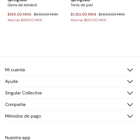
Gorra de béisbol
Tenis de piel
$199.00 MXN
$690.00 MXN
$1,183.00 MXN
$1,690.00 MXN
Ahorras
$491.00 MXN
Ahorras
$507.00 MXN
Mi cuenta
Iniciar sesión
Ayuda
Registrarme
Atención al cliente
Singular Collective
Direcciones de envío
Preguntas frecuentes
Historial de pedidos
Descúbrelo
Compañia
Envío
¡Únete!
Cambios, devoluciones y desistimiento
¿Quiénes somos?
Métodos de pago
Promociones vigentes
Prensa
Tarjeta regalo online
Trabaja con nosotros
Concursos y sorteos
Tiendas
Nuestra app