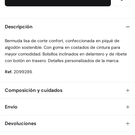
Descripción
Bermuda lisa de corte confort, confeccionada en piqué de
algodón sostenible. Con goma en costados de cintura para
mayor comodidad. Bolsillos inclinados en delantero y de ribete
con botón en trasero. Detalles personalizados de la marca.
Ref.
2099286
Composición y cuidados
Composición
Envío
100%
algodón
Gratis
Envío a tienda: 2-5 días.
Devoluciones
Cuidados
* Toda la República Mexicana.
Temperatura máxima de lavado 30C