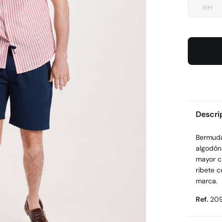
CH
Descri
Bermuda 
algodón
mayor co
ribete c
marca.
Ref.
20