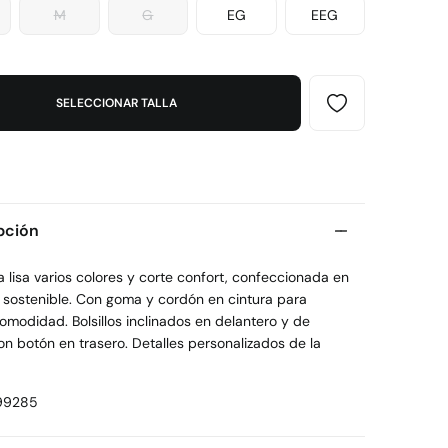
M
G
EG
EEG
SELECCIONAR TALLA
pción
lisa varios colores y corte confort, confeccionada en
 sostenible. Con goma y cordón en cintura para
modidad. Bolsillos inclinados en delantero y de
on botón en trasero. Detalles personalizados de la
99285