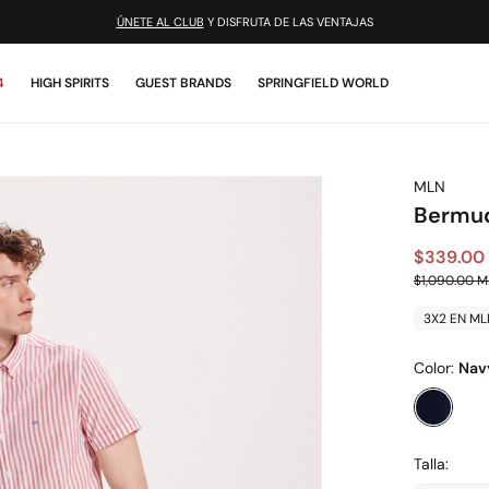
¡DESCARGA LA APP!
ÚNETE AL CLUB
Y DISFRUTA DE LAS VENTAJAS
4
HIGH SPIRITS
GUEST BRANDS
SPRINGFIELD WORLD
MLN
Bermud
$339.00
$1,090.00 
3X2 EN ML
Color:
Nav
Talla: