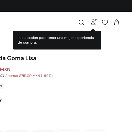
a Goma Lisa
 MXN
MXN
Ahorras
$751.00 MXN
69
N
y