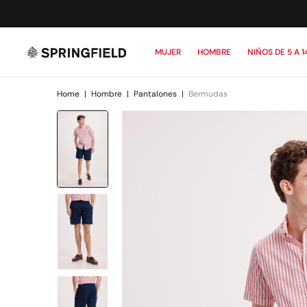
MUJER
HOMBRE
NIÑOS DE 5 A 1
Home
|
Hombre
|
Pantalones
|
Bermudas