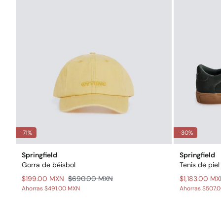
-71%
-30%
Springfield
Springfield
Gorra de béisbol
Tenis de piel
$199.00 MXN
$690.00 MXN
$1,183.00 M
Ahorras
$491.00 MXN
Ahorras
$507.