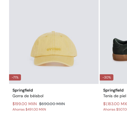
-71%
-30%
Springfield
Springfield
Gorra de béisbol
Tenis de piel
$199.00 MXN
$690.00 MXN
$1,183.00 M
Ahorras
$491.00 MXN
Ahorras
$507.