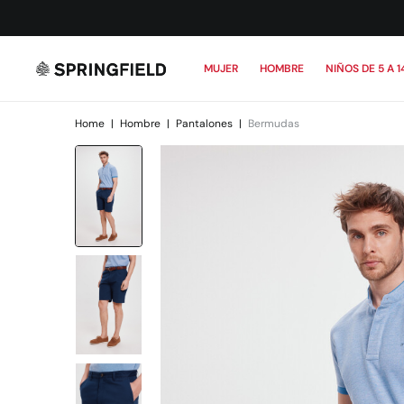
MUJER
HOMBRE
NIÑOS DE 5 A 1
Home
|
Hombre
|
Pantalones
|
Bermudas