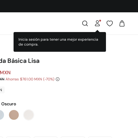
Inicia sesión para tener una mejor experiencia
de compra.
a Básica Lisa
 MXN
MXN
Ahorras
$761.00 MXN
70
N
l Oscuro