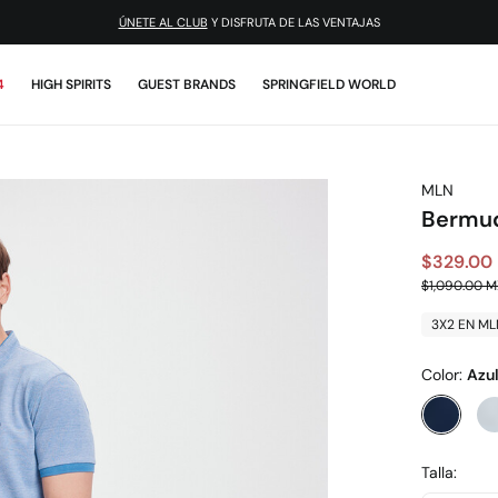
ÚNETE AL CLUB
Y DISFRUTA DE LAS VENTAJAS
4
HIGH SPIRITS
GUEST BRANDS
SPRINGFIELD WORLD
MLN
Bermud
$329.00
$1,090.00 
3X2 EN ML
Color:
Azu
Talla: