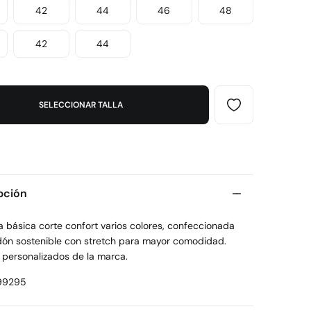
42
44
46
48
42
44
SELECCIONAR TALLA
pción
 básica corte confort varios colores, confeccionada
dón sostenible con stretch para mayor comodidad.
 personalizados de la marca.
99295