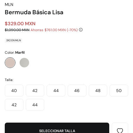
MLN
Bermuda Básica Lisa
$329.00 MXN
$1,090.00 MXN
Ahorras
$761.00 MXN
70
3X2 EN MLN
Color:
Marfil
Talla:
40
42
44
46
48
50
42
44
SELECCIONAR TALLA