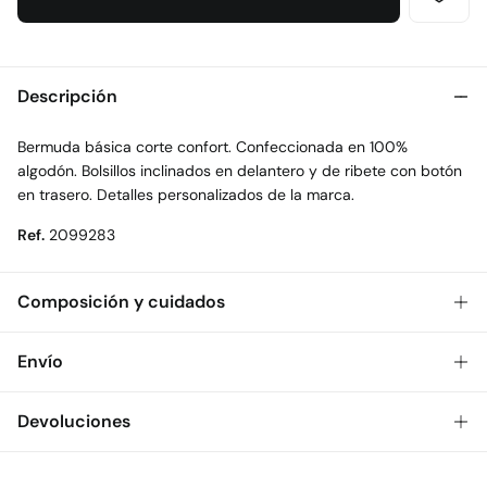
Descripción
Bermuda básica corte confort. Confeccionada en 100%
algodón. Bolsillos inclinados en delantero y de ribete con botón
en trasero. Detalles personalizados de la marca.
Ref.
2099283
Composición y cuidados
Composición
Envío
100%
algodón
Gratis
Envío a tienda: 2-5 días.
Devoluciones
Cuidados
* Toda la República Mexicana.
Temperatura máxima de lavado 30C
Dispones de
30 días
para realizar tu devolución a través de
Estándar