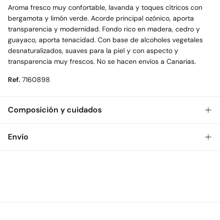
Aroma fresco muy confortable, lavanda y toques cítricos con
bergamota y limón verde. Acorde principal ozónico, aporta
transparencia y modernidad. Fondo rico en madera, cedro y
guayaco, aporta tenacidad. Con base de alcoholes vegetales
desnaturalizados, suaves para la piel y con aspecto y
transparencia muy frescos. No se hacen envíos a Canarias.
Ref.
7160898
Composición y cuidados
Composición
Envío
74%
alcohol
,
20%
agua
,
6%
perfume
Gratis
Envío a tienda: 2-5 días.
Cuidados
* Toda la República Mexicana.
No lavar
Estándar
No secar en secadora
$ 55
CDMX y Área Metropolitana: 1-2 días.