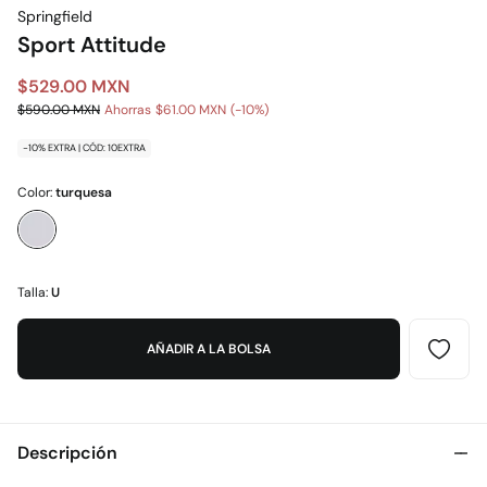
Springfield
Sport Attitude
$529.00 MXN
$590.00 MXN
Ahorras
$61.00 MXN
10
-10% EXTRA | CÓD: 10EXTRA
Color:
turquesa
Talla:
U
AÑADIR A LA BOLSA
Descripción