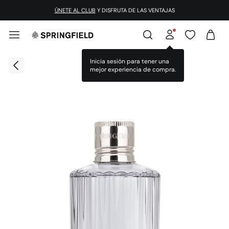
ÚNETE AL CLUB
Y DISFRUTA DE LAS VENTAJAS
Inicia sesión para tener una
mejor experiencia de compra.