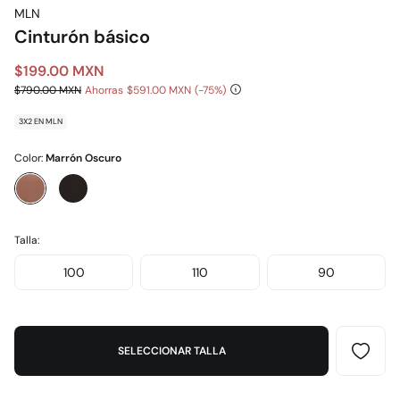
MLN
Cinturón básico
$199.00 MXN
$790.00 MXN
Ahorras
$591.00 MXN
75
3X2 EN MLN
Color:
Marrón Oscuro
Talla:
100
110
90
SELECCIONAR TALLA