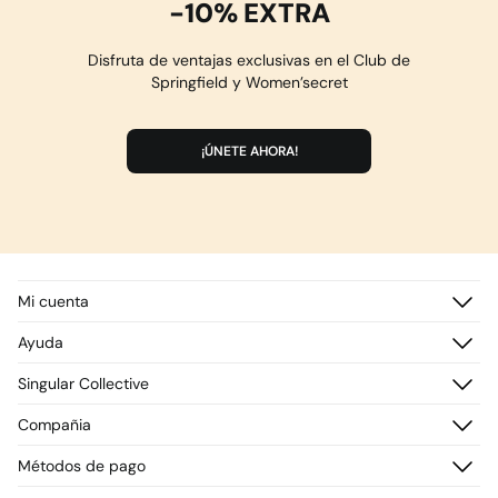
-10% EXTRA
Disfruta de ventajas exclusivas en el Club de
Springfield y Women’secret
¡ÚNETE AHORA!
Mi cuenta
Iniciar sesión
Ayuda
Registrarme
Atención al cliente
Singular Collective
Direcciones de envío
Preguntas frecuentes
Historial de pedidos
Descúbrelo
Compañia
Envío
¡Únete!
Cambios, devoluciones y desistimiento
¿Quiénes somos?
Métodos de pago
Promociones vigentes
Prensa