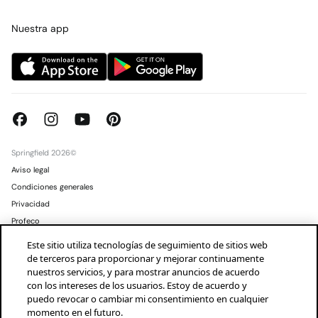
Tarjeta regalo online
Trabaja con nosotros
Concursos y sorteos
Tiendas
Nuestra app
Springfield 2026©
Aviso legal
Condiciones generales
Privacidad
Profeco
Condusef
Este sitio utiliza tecnologías de seguimiento de sitios web
de terceros para proporcionar y mejorar continuamente
Mexico
Español
nuestros servicios, y para mostrar anuncios de acuerdo
con los intereses de los usuarios. Estoy de acuerdo y
puedo revocar o cambiar mi consentimiento en cualquier
momento en el futuro.