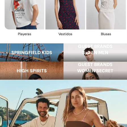
Vestidos
Blusas
Playeras
GUEST BRANDS
SPRINGFIELD KIDS
3x2 EN MLN
GUEST BRANDS
HIGH SPIRITS
WOMEN’SECRET