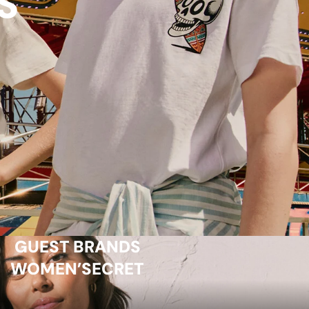
S
GUEST BRANDS
WOMEN’SECRET