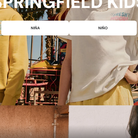
SPRINGFIELD KID
NIÑA
NIÑO