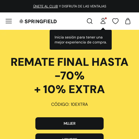
¡DESCARGA LA APP!
ÚNETE AL CLUB
Y DISFRUTA DE LAS VENTAJAS
REMATE FINAL HASTA
-70%
+ 10% EXTRA
CÓDIGO: 10EXTRA
MUJER