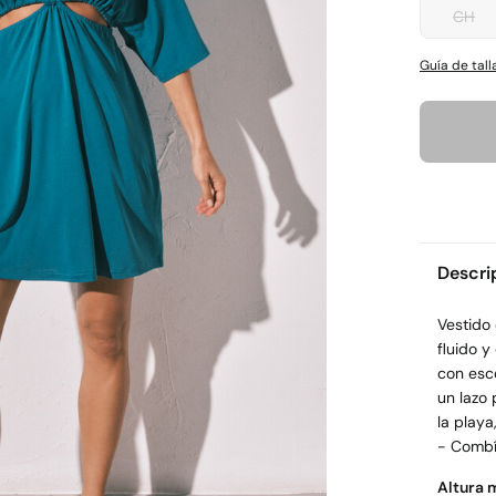
CH
Guía de tall
Descri
Vestido 
fluido y
con esco
un lazo 
la playa
- Combín
Altura 