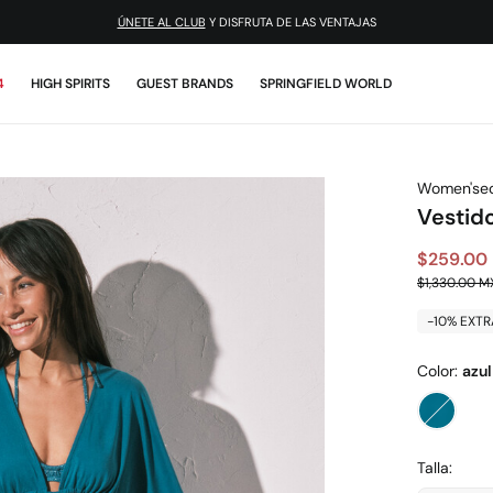
¡DESCARGA LA APP!
4
HIGH SPIRITS
GUEST BRANDS
SPRINGFIELD WORLD
Women'sec
Vestido
$259.00
$1,330.00 M
-10% EXTR
Color:
azul
Talla: