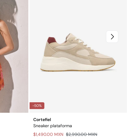
-50%
-91
Cortefiel
Wo
Sneaker plataforma
Pan
$1,490.00 MXN
$2,990.00 MXN