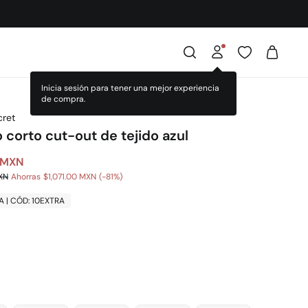
ret
 corto cut-out de tejido azul
 MXN
XN
Ahorras
$1,071.00 MXN
81
A | CÓD: 10EXTRA