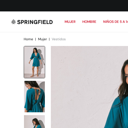
MUJER
HOMBRE
NIÑOS DE 5 A 1
Home
|
Mujer
|
Vestidos