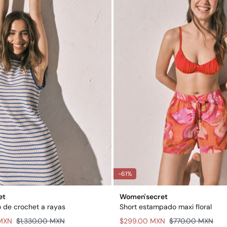
-61%
et
Women'secret
o de crochet a rayas
Short estampado maxi floral
MXN
$1,330.00 MXN
$299.00 MXN
$770.00 MXN