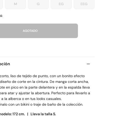
M
G
EG
EEG
as
AGOTADO
pción
corto, liso de tejido de punto, con un bonito efecto
 diseño de corte en la cintura. De manga corta ancha,
te en pico en la parte delantera y en la espalda lleva
para atar y ajustar la abertura. Perfecto para llevarlo a
, a la alberca o en tus looks casuales.
alo con un bikini o traje de baño de la colección.
modelo: 172 cm. |
Lleva la talla S.