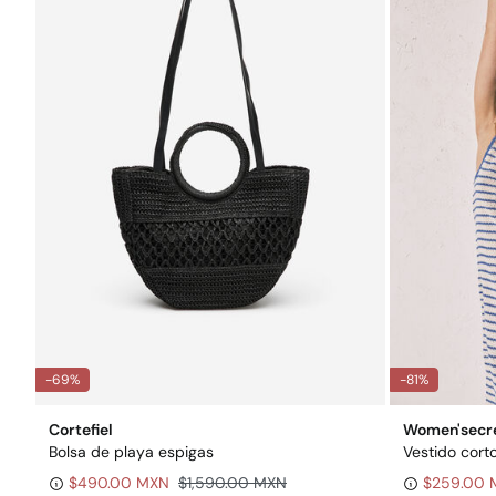
-69%
-81%
Cortefiel
Women'secr
Bolsa de playa espigas
Vestido cort
$490.00 MXN
$1,590.00 MXN
$259.00 