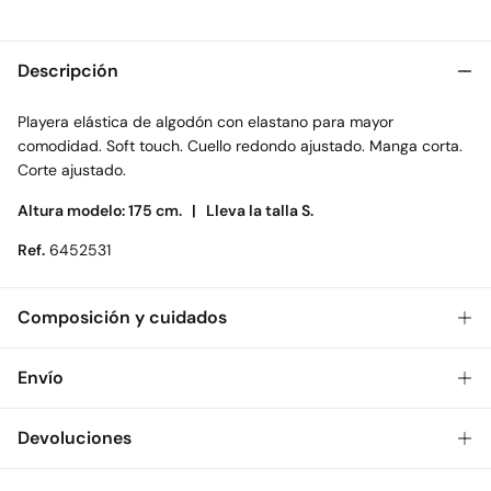
Descripción
Playera elástica de algodón con elastano para mayor
comodidad. Soft touch. Cuello redondo ajustado. Manga corta.
Corte ajustado.
Altura modelo: 175 cm. |
Lleva la talla S.
Ref.
6452531
Composición y cuidados
Composición
Envío
95%
algodón
,
5%
elastano
Gratis
Envío a tienda: 2-5 días.
Devoluciones
Cuidados
* Toda la República Mexicana.
Temperatura máxima de lavado 30C
Dispones de
30 días
para realizar tu devolución a través de