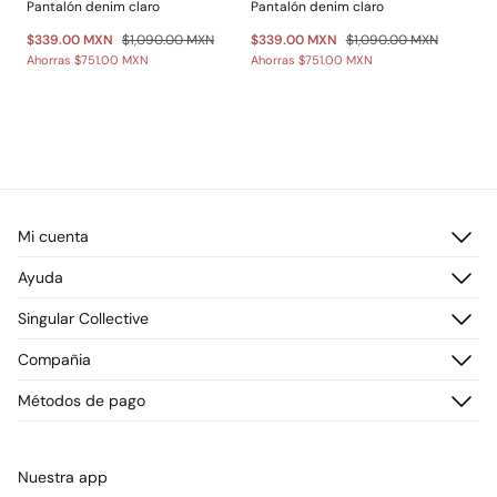
Pantalón denim claro
Pantalón denim claro
$339.00 MXN
$1,090.00 MXN
$339.00 MXN
$1,090.00 MXN
Ahorras
$751.00 MXN
Ahorras
$751.00 MXN
Mi cuenta
Iniciar sesión
Ayuda
Registrarme
Atención al cliente
Singular Collective
Direcciones de envío
Preguntas frecuentes
Historial de pedidos
Descúbrelo
Compañia
Envío
¡Únete!
Cambios, devoluciones y desistimiento
¿Quiénes somos?
Métodos de pago
Promociones vigentes
Prensa
Tarjeta regalo online
Trabaja con nosotros
Concursos y sorteos
Tiendas
Nuestra app