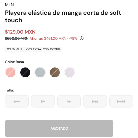
MLN
Playera elástica de manga corta de soft
touch
$129.00 MXN
$590.00 MXN
Ahorras
$461.00 MXN
78
3X2 EN MLN
-10% EXTRA | CÓD: 10EXTRA
Color:
Rosa
Talla:
CH
M
G
EG
EEG
AGOTADO