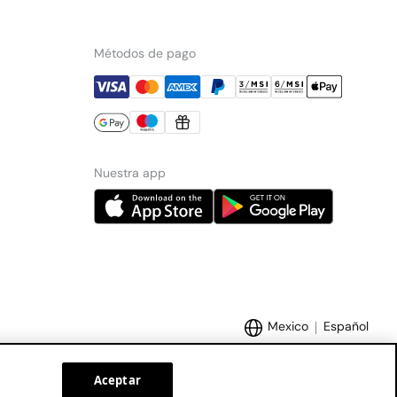
Métodos de pago
Nuestra app
Mexico
Español
Aceptar
Marcas Tendam:
Women'secret
Hoss Intropia
Cortefiel