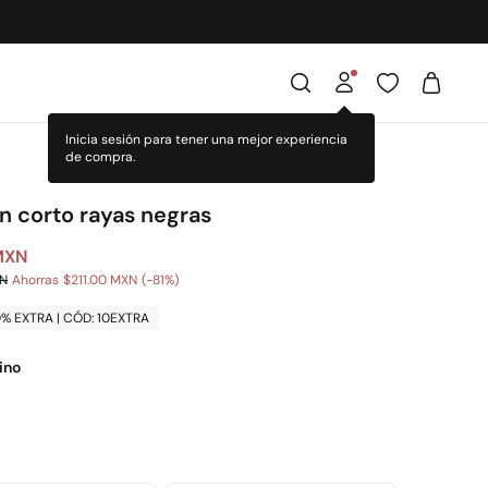
Inicia sesión para tener una mejor experiencia
de compra.
n corto rayas negras
MXN
XN
Ahorras
$211.00 MXN
81
0% EXTRA | CÓD: 10EXTRA
ino