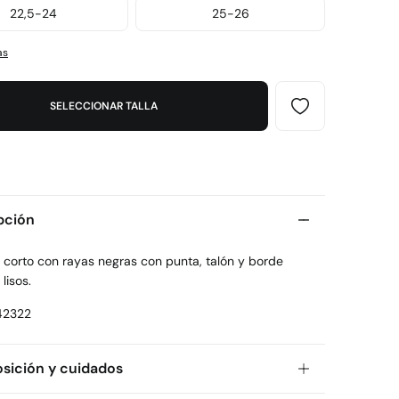
22,5-24
25-26
as
SELECCIONAR TALLA
pción
 corto con rayas negras con punta, talón y borde
lisos.
42322
ición y cuidados