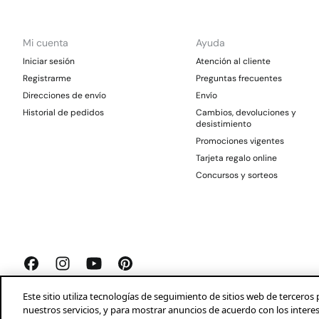
Mi cuenta
Ayuda
Iniciar sesión
Atención al cliente
Registrarme
Preguntas frecuentes
Direcciones de envío
Envío
Historial de pedidos
Cambios, devoluciones y
desistimiento
Promociones vigentes
Tarjeta regalo online
Concursos y sorteos
Este sitio utiliza tecnologías de seguimiento de sitios web de tercer
nuestros servicios, y para mostrar anuncios de acuerdo con los intere
Springfield 2026©
Aviso legal
Condiciones generales
Privacidad
Profeco