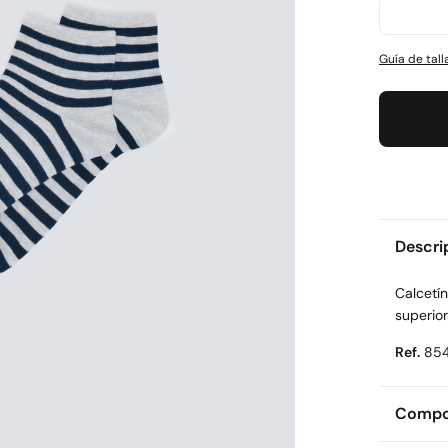
Guía de tall
Descri
Calcetín
superior 
Ref.
85
Compos