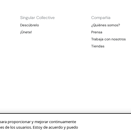
Singular Collective
Compañia
Descúbrelo
¿Quiénes somos?
¡Únete!
Prensa
Trabaja con nosotros
Tiendas
os para proporcionar y mejorar continuamente
ses de los usuarios. Estoy de acuerdo y puedo
Condusef