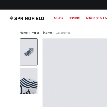
MUJER
HOMBRE
NIÑOS DE 5 A 1
Home
|
Mujer
|
Íntimo
|
Calcetines