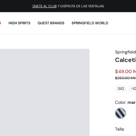
ÚNETE AL CLUB
Y DISFRUTA DE LAS VENTAJAS
4
HIGH SPIRITS
GUEST BRANDS
SPRINGFIELD WORLD
Springfield
Calcetí
$49.00 
$260.00 M
3X2
-1
Color:
mar
Talla: