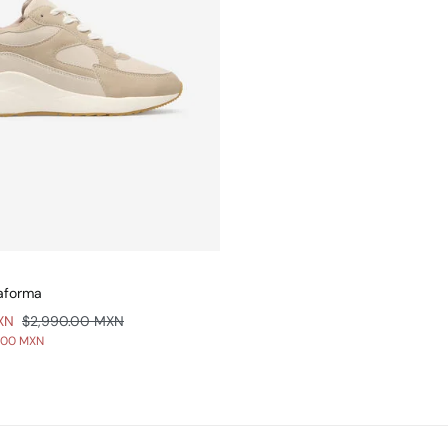
aforma
XN
$2,990.00 MXN
.00 MXN