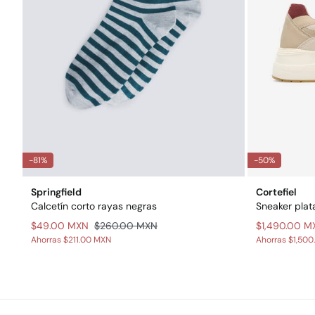
-81%
-50%
Springfield
Cortefiel
Calcetín corto rayas negras
Sneaker plat
$49.00 MXN
$260.00 MXN
$1,490.00 M
Ahorras
$211.00 MXN
Ahorras
$1,500